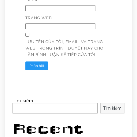
TRANG WEB
LƯU TÊN CỦA TÔI, EMAIL, VÀ TRANG
WEB TRONG TRÌNH DUYỆT NÀY CHO
LẦN BÌNH LUẬN KẾ TIẾP CỦA TÔI.
Tìm kiếm
Tìm kiếm
Recent