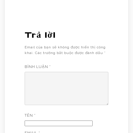
Trả lời
Email của bạn sẽ không được hiển thị công
khai.
Các trường bắt buộc được đánh dấu
*
BÌNH LUẬN
*
TÊN
*
EMAIL
*