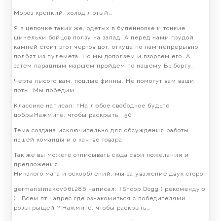
Мороз крепкий, холод лютый…
Я в цепочке таких же, одетых в буденновке и тонкие
шинельки бойцов ползу на запад. А перед нами грудой
камней стоит этот чертов дот, откуда по нам непрерывно
долбят из пулемета. Но мы доползем и взорвем его. А
затем парадным маршем пройдем по нашему Выборгу.
Черта лысого вам, подлые финны. Не помогут вам ваши
доты. Мы победим.
Классикo написал: ↑На любое свободное будьте
добрыНажмите, чтобы раскрыть… 50
Тема создана исключительно для обсуждения работы
нашей команды и о кач-ве товара.
Так же вы можете отписывать сюда свои пожелания и
предложения.
Никакого мата и оскорблений, мы за уважение двух сторон
germansimakov061286 написал: ↑Snoop Dogg ( рекомендую
) . Всем пт ! адрес где ознакомиться с победителями
розыгрыщей ?!Нажмите, чтобы раскрыть…