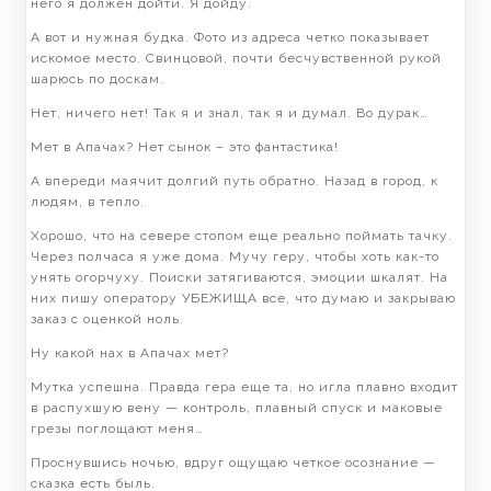
него я должен дойти. Я дойду.
А вот и нужная будка. Фото из адреса четко показывает
искомое место. Свинцовой, почти бесчувственной рукой
шарюсь по доскам.
Нет, ничего нет! Так я и знал, так я и думал. Во дурак…
Мет в Апачах? Нет сынок – это фантастика!
А впереди маячит долгий путь обратно. Назад в город, к
людям, в тепло.
Хорошо, что на севере стопом еще реально поймать тачку.
Через полчаса я уже дома. Мучу геру, чтобы хоть как-то
унять огорчуху. Поиски затягиваются, эмоции шкалят. На
них пишу оператору УБЕЖИЩА все, что думаю и закрываю
заказ с оценкой ноль.
Ну какой нах в Апачах мет?
Мутка успешна. Правда гера еще та, но игла плавно входит
в распухшую вену — контроль, плавный спуск и маковые
грезы поглощают меня…
Проснувшись ночью, вдруг ощущаю четкое осознание —
сказка есть быль.