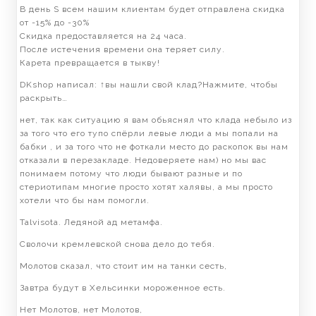
В день S всем нашим клиентам будет отправлена скидка
от -15% до -30%
Скидка предоставляется на 24 часа.
После истечения времени она теряет силу.
Карета превращается в тыкву!
DKshop написал: ↑вы нашли свой клад?Нажмите, чтобы
раскрыть…
нет, так как ситуацию я вам обьяснял что клада небыло из
за того что его тупо спёрли левые люди а мы попали на
бабки , и за того что не фоткали место до раскопок вы нам
отказали в перезакладе. Недоверяете нам) но мы вас
понимаем потому что люди бывают разные и по
стериотипам многие просто хотят халявы, а мы просто
хотели что бы нам помогли.
Talvisota. Ледяной ад метамфа.
Сволочи кремлевской снова дело до тебя.
Молотов сказал, что стоит им на танки сесть,
Завтра будут в Хельсинки мороженное есть.
Нет Молотов, нет Молотов,