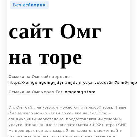
Без кейворда
сайт Омг
на торе
Ссылка на Омг сайт зеркало –
https://omgomgomg5j4yrr4mjdv3h5c5xfvxtqqs2in7smi65mj
Ссылка на Омг через Tor:
omgomg.store
Это Омг сайт, на котором можно купить любой товар. Наше
Омг зеркало можно найти по ссылке на Омг. Omg –
официальный маркетплейс, предоставляющий товары и
услуги, запрещенные законодательствами РФ и стран СНГ.
На просторах портала каждый пользователь может найти
продукцию, которую в открытом доступе в интернете