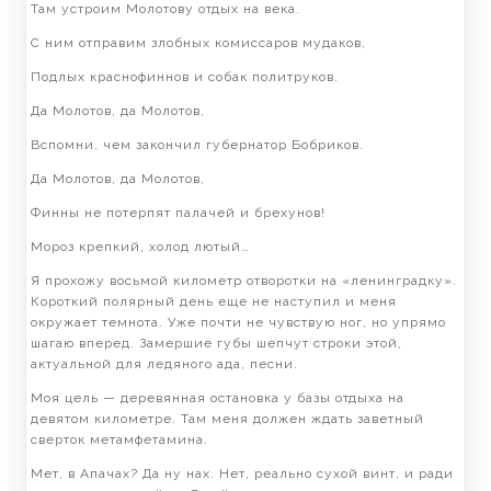
Там устроим Молотову отдых на века.
С ним отправим злобных комиссаров мудаков,
Подлых краснофиннов и собак политруков.
Да Молотов, да Молотов,
Вспомни, чем закончил губернатор Бобриков.
Да Молотов, да Молотов,
Финны не потерпят палачей и брехунов!
Мороз крепкий, холод лютый…
Я прохожу восьмой километр отворотки на «ленинградку».
Короткий полярный день еще не наступил и меня
окружает темнота. Уже почти не чувствую ног, но упрямо
шагаю вперед. Замершие губы шепчут строки этой,
актуальной для ледяного ада, песни.
Моя цель — деревянная остановка у базы отдыха на
девятом километре. Там меня должен ждать заветный
сверток метамфетамина.
Мет, в Апачах? Да ну нах. Нет, реально сухой винт, и ради