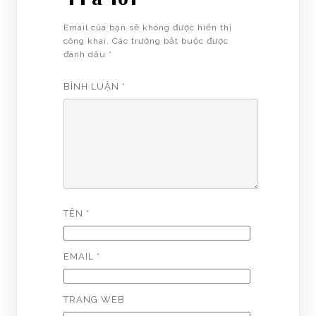
Email của bạn sẽ không được hiển thị
công khai.
Các trường bắt buộc được
đánh dấu
*
BÌNH LUẬN
*
TÊN
*
EMAIL
*
TRANG WEB