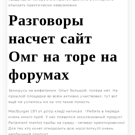
отыскать практически невозможно.
Разговоры
насчет сайт
Омг на торе на
форумах
Запишусь на амфетамин. Опыт большой, толера нет. На
прошлой площадке во всём активно участвовал, тут вот
ещё не успелось ни на что такое попасть.
MacBurger [ЗП от 400р.клад] написал: ↑Ребята в переди
очень много проб. У нас появился эксклюзивный продукт
Parlament mentol пробы на среду- четверг орентировочно)
Для тех кто хочет отморозить всю носоглотку))) очень
необычный продукт.