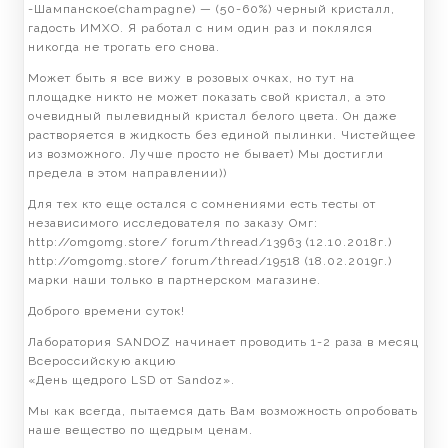
-Шампанское(champagne) — (50-60%) черный кристалл,
гадость ИМХО. Я работал с ним один раз и поклялся
никогда не трогать его снова.
Может быть я все вижу в розовых очках, но тут на
площадке никто не может показать свой кристал, а это
очевидный пылевидный кристал белого цвета. Он даже
растворяется в жидкость без единой пылинки. Чистейщее
из возможного. Лучше просто не бывает) Мы достигли
предела в этом направлении))
Для тех кто еще остался с сомнениями есть тесты от
независимого исследователя по заказу Омг:
http://omgomg.store/ forum/thread/13963 (12.10.2018г.)
http://omgomg.store/ forum/thread/19518 (18.02.2019г.)
марки наши только в партнерском магазине.
Доброго времени суток!
Лаборатория SANDOZ начинает проводить 1-2 раза в месяц
Всероссийскую акцию
«День щедрого LSD от Sandoz».
Мы как всегда, пытаемся дать Вам возможность опробовать
наше вещество по щедрым ценам.