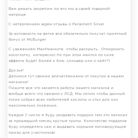
Вам решать закрепим ли его мы в своей товарной
матрице.
С нетерпением ждем отзывы о Parlament Silver
За активность на ветке все обязательно получат приятный
бонус от МcBurger
С уважением МакНажмите, чтобы раскрыть… Отморозить
носоглотку, интересно) Но при этом ментол по силе
эффекта будет ближе к блю, сильвер или к найт?)
Друзья!
Делимся тут своими впечатлениями от покупок в нашем
магазине!
Пишите все что касается работы нашего магазина и
вообще всего что связано с ЛСД. Мы хотим чтобы данный
топик собрал всех любителей кислоты и стал для них
максимально полезным.
Каждое 7 число я буду раздавать подарки тем кто написал
за прошедщий месяц крутые трипы. Количество подарков
буду определять сам и выдавать хорошие мотивирующие
призы для участников)