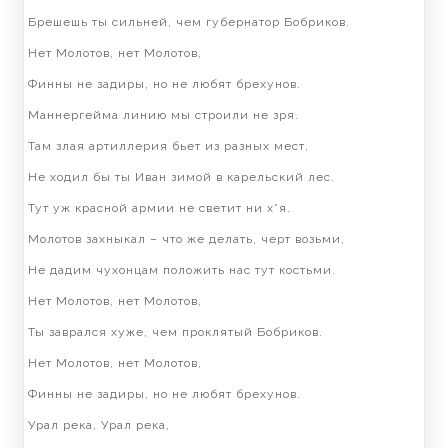
Брешешь ты сильней, чем губернатор Бобриков.
Нет Молотов, нет Молотов,
Финны не задиры, но не любят брехунов.
Маннергейма линию мы строили не зря.
Там злая артиллерия бьет из разных мест,
Не ходил бы ты Иван зимой в карельский лес.
Тут уж красной армии не светит ни х*я.
Молотов захныкал – что же делать, черт возьми,
Не дадим чухонцам положить нас тут костьми.
Нет Молотов, нет Молотов,
Ты заврался хуже, чем проклятый Бобриков.
Нет Молотов, нет Молотов,
Финны не задиры, но не любят брехунов.
Урал река, Урал река,