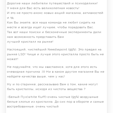
Дорогие наши любители путешествий и психоделики!
У меня для Вас есть великолепная новость!
И это не просто анонс новых акций магазина, активностей
и тд.
Как Вы знаете, вся наша команда не любит сидеть на
месте и всегда ищет лучшее, чтобы порадовать Вас.
Так вот наши поиски и бесконечные эксперименты дали
нам возможность представить Вам
лучший кристалл на рынке!
Настоящий, чистейший Needlepoint (99%). Это предел на
рынке LSD! Чище и лучше этого кристалла просто быть не
может!
Не подумайте, что мы хвастаемся, хотя для этого есть
очевидная причина :))) Ни в каком другом магазине Вы не
найдете качества выше, чем у нас!
Ну и по старинке, рассказываю Вам о том, какие могут
быть кристаллы, исходя из чистоты вещества ?
-Белый Пух(white fluff)-очень чистые (95%) воздушные
белые хлопья из кристалла. До сих пор в обороте и самые
востребованные. очень чистый