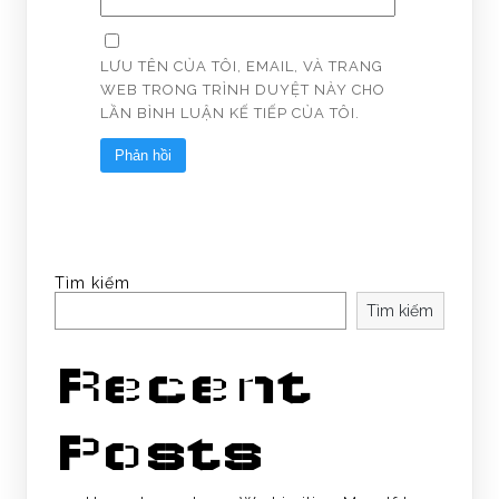
LƯU TÊN CỦA TÔI, EMAIL, VÀ TRANG
WEB TRONG TRÌNH DUYỆT NÀY CHO
LẦN BÌNH LUẬN KẾ TIẾP CỦA TÔI.
Tìm kiếm
Tìm kiếm
Recent
Posts