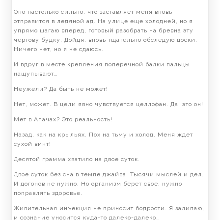
Оно настолько сильно, что заставляет меня вновь
отправится в ледяной ад. На улице еще холодней, но я
упрямо шагаю вперед, готовый разобрать на бревна эту
чертову будку. Дойдя, вновь тщательно обследую доски.
Ничего нет, но я не сдаюсь.
И вдруг в месте крепления поперечной балки пальцы
нащупывают…
Неужели? Да быть не может!
Нет, может. В цели явно чувствуется целлофан. Да, это он!
Мет в Апачах? Это реальность!
Назад, как на крыльях. Пох на тьму и холод. Меня ждет
сухой винт!
Десятой грамма хватило на двое суток.
Двое суток без сна в темпе джайва. Тысячи мыслей и дел.
И догонов не нужно. Но организм берет свое, нужно
поправлять здоровье.
Живительная инъекция не приносит бодрости. Я залипаю,
и сознание уносится куда-то далеко-далеко…