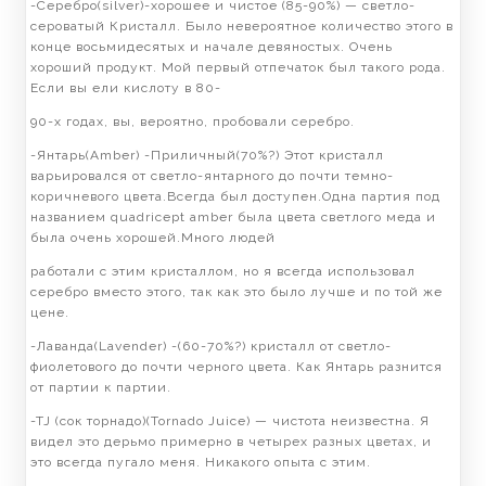
-Серебро(silver)-хорошее и чистое (85-90%) — светло-
сероватый Кристалл. Было невероятное количество этого в
конце восьмидесятых и начале девяностых. Очень
хороший продукт. Мой первый отпечаток был такого рода.
Если вы ели кислоту в 80-
90-х годах, вы, вероятно, пробовали серебро.
-Янтарь(Amber) -Приличный(70%?) Этот кристалл
варьировался от светло-янтарного до почти темно-
коричневого цвета.Всегда был доступен.Одна партия под
названием quadricept amber была цвета светлого меда и
была очень хорошей.Много людей
работали с этим кристаллом, но я всегда использовал
серебро вместо этого, так как это было лучше и по той же
цене.
-Лаванда(Lavender) -(60-70%?) кристалл от светло-
фиолетового до почти черного цвета. Как Янтарь разнится
от партии к партии.
-TJ (сок торнадо)(Tornado Juice) — чистота неизвестна. Я
видел это дерьмо примерно в четырех разных цветах, и
это всегда пугало меня. Никакого опыта с этим.