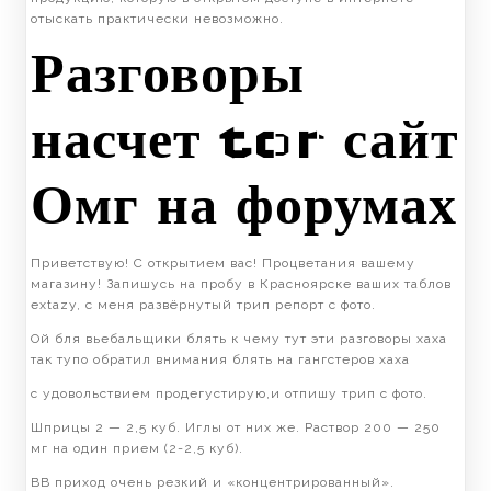
отыскать практически невозможно.
Разговоры
насчет tor сайт
Омг на форумах
Приветствую! С открытием вас! Процветания вашему
магазину! Запишусь на пробу в Красноярске ваших таблов
extazy, с меня развёрнутый трип репорт с фото.
Ой бля вьебальщики блять к чему тут эти разговоры хаха
так тупо обратил внимания блять на гангстеров хаха
с удовольствием продегустирую,и отпишу трип с фото.
Шприцы 2 — 2,5 куб. Иглы от них же. Раствор 200 — 250
мг на один прием (2-2,5 куб).
ВВ приход очень резкий и «концентрированный».