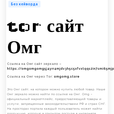
Без кейворда
tor сайт
Омг
Ссылка на Омг сайт зеркало –
https://omgomgomg5j4yrr4mjdv3h5c5xfvxtqqs2in7smi65mj
Ссылка на Омг через Tor:
omgomg.store
Это Омг сайт, на котором можно купить любой товар. Наше
Омг зеркало можно найти по ссылке на Омг. Omg –
официальный маркетплейс, предоставляющий товары и
услуги, запрещенные законодательствами РФ и стран СНГ.
На просторах портала каждый пользователь может найти
продукцию, которую в открытом доступе в интернете