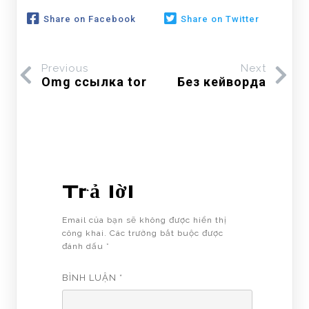
Share on Facebook
Share on Twitter
Previous
Next
Omg ссылка tor
Без кейворда
Trả lời
Email của bạn sẽ không được hiển thị
công khai.
Các trường bắt buộc được
đánh dấu
*
BÌNH LUẬN
*