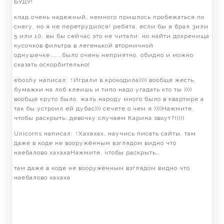
БУДУ!
клад очень надежный, немного пришлось пробежаться по
снегу, но я не перетрудился! ребята, если бы я брал 3или
5 или 10, вы бы сейчас это не читали. но найти дохренища
кусочков фильтра в легенькой вторничной
однушечке……..было очень неприятно, обидно и можно
сказать оскорбительно(
eboshy написал: ↑Играли в крокодила)))) вообще жесть,
бумажки на лоб клеишь и типо надо угадать кто ты ))))
вообще круто было, жаль народу много было в квартире а
так бы устроил ей дубас))) сечете о чем я ))))Нажмите,
чтобы раскрыть…девочку случаем Карина звоут?)))))
Unicorns написал: ↑Хахахах, научись писать сайты, там
даже в коде не вооружённым взглядом видно что
наебалово хахахаНажмите, чтобы раскрыть…
там даже в коде не вооружённым взглядом видно что
наебалово хахаха