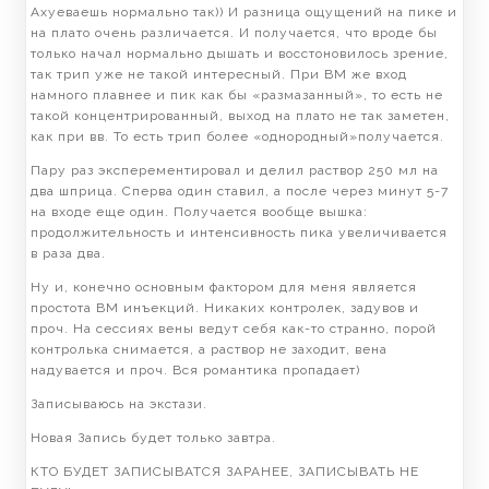
Ахуеваешь нормально так)) И разница ощущений на пике и
на плато очень различается. И получается, что вроде бы
только начал нормально дышать и восстоновилось зрение,
так трип уже не такой интересный. При ВМ же вход
намного плавнее и пик как бы «размазанный», то есть не
такой концентрированный, выход на плато не так заметен,
как при вв. То есть трип более «однородный»получается.
Пару раз эксперементировал и делил раствор 250 мл на
два шприца. Сперва один ставил, а после через минут 5-7
на входе еще один. Получается вообще вышка:
продолжительность и интенсивность пика увеличивается
в раза два.
Ну и, конечно основным фактором для меня является
простота ВМ инъекций. Никаких контролек, задувов и
проч. На сессиях вены ведут себя как-то странно, порой
контролька снимается, а раствор не заходит, вена
надувается и проч. Вся романтика пропадает)
Записываюсь на экстази.
Новая Запись будет только завтра.
КТО БУДЕТ ЗАПИСЫВАТСЯ ЗАРАНЕЕ, ЗАПИСЫВАТЬ НЕ