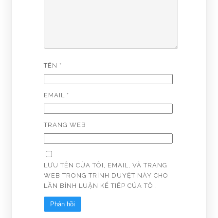
TÊN
*
EMAIL
*
TRANG WEB
LƯU TÊN CỦA TÔI, EMAIL, VÀ TRANG
WEB TRONG TRÌNH DUYỆT NÀY CHO
LẦN BÌNH LUẬN KẾ TIẾP CỦA TÔI.