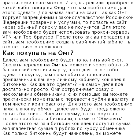
практически невозможно. Итак, вы решили приобрести
какой-либо
товар на Omg
, что вам необходимо для
этого сделать. Для начала зайти на сайт. Так как Омг
торгует запрещёнными законодательством Российской
Федерации товарами и услугами, то попасть на сайт
через обычный поиск у вас не получится. Для этого
вам необходимо будет использовать прокси-серверы,
VPN или Тор-браузер. После того как вы попадете на
сайт, вам необходимо создать свой личный кабинет, в
это нет ничего сложного.
Как покупать на Омг?
Далее, вам необходимо будет пополнить вой счет.
Сделать перевод
на Омг
вы можете и через обычный
банковский счет или карту, а вот для того чтобы
сделать покупку, вам понадобится пополнить
привязанный к вашему личному кабинету кошелёк в
биткоинах. Как же это сделать? На самом деле все
достаточно просто, Омг сотрудничает сразу с
несколькими обменниками, с их помощью вы можете
практически моментально перевести рубли в валюту, в
том числе и криптовалюту. Для этого вам необходимо
нажать кнопку обмен, далее вам будет предложено
купить биткоины. Введите сумму, на которую вы
хотите приобрести биткоины, нажмите “Обменять”.
После этого на ваш биткоин кошелек поступит сумма
эквивалентная сумме в рублях по курсу обменника.
Как только биткоины будут начислены, вы можете