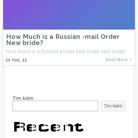
How Much is a Russian -mail Order
New bride?
How much is a Russian postal mail order new bride?
Read More
25
TH5, 22
Tìm kiếm
Tìm kiếm
Recent