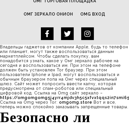
ОМГ ТОРГОВАЯ ПЛОЩАДКА
ОМГ ЗЕРКАЛО ОНИОН
OMG ВХОД
Владельцы гаджетов от компании Apple, будь то телефон
или планшет, могут также воспользоваться данным
маркетплейсом. Чтобы сделать покупку, вам
понадобится узнать, какое у Омг зеркало рабочее на
сегодня и воспользоваться им. При этом на телефоне
должен быть установлен Tor браузер. При этом
пользователи Iphone и Ipad, могут воспользоваться и
обычным браузером попа на Омг через специальный
шлюз. Сайт может попросить ввести капчу, которая
предусмотрена от спам-роботов или специальный
цифровой код. Ссылка на Omg сайт зеркало –
https://omgomgomg5j4yrr4mjdv3h5c5xfvxtqqs2in7smi
Ссылка на Omg через Tor:
omgomg.store
Вот и все,
теперь можно спокойно заказывать запрещенные товары.
Безопасно ли