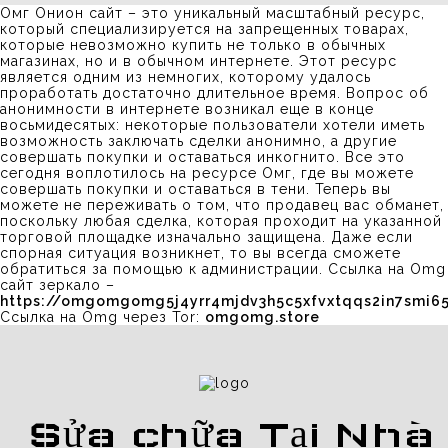
Омг Онион сайт – это уникальный масштабный ресурс,
который специализируется на запрещенных товарах,
которые невозможно купить не только в обычных
магазинах, но и в обычном интернете. Этот ресурс
является одним из немногих, которому удалось
проработать достаточно длительное время. Вопрос об
анонимности в интернете возникал еще в конце
восьмидесятых: некоторые пользователи хотели иметь
возможность заключать сделки анонимно, а другие
совершать покупки и оставаться инкогнито. Все это
сегодня воплотилось на ресурсе Омг, где вы можете
совершать покупки и оставаться в тени. Теперь вы
можете не переживать о том, что продавец вас обманет,
поскольку любая сделка, которая проходит на указанной
торговой площадке изначально защищена. Даже если
спорная ситуация возникнет, то вы всегда сможете
обратиться за помощью к администрации. Ссылка на Omg
сайт зеркало –
https://omgomgomg5j4yrr4mjdv3h5c5xfvxtqqs2in7smi
Ссылка на Omg через Tor:
omgomg.store
Sửa chữa Tại Nhà