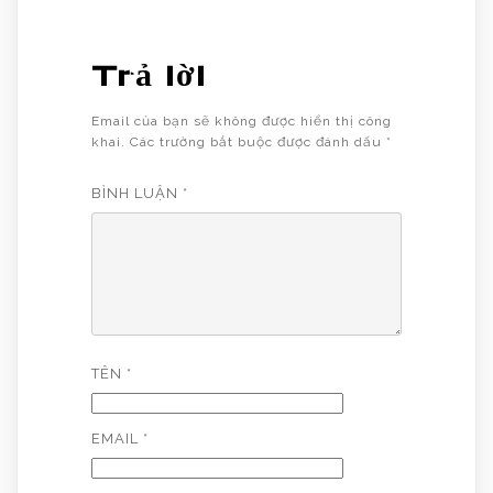
Trả lời
Email của bạn sẽ không được hiển thị công
khai.
Các trường bắt buộc được đánh dấu
*
BÌNH LUẬN
*
TÊN
*
EMAIL
*