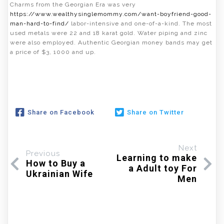
Charms from the Georgian Era was very
https://www.wealthysinglemommy.com/want-boyfriend-good-
man-hard-to-find/
labor-intensive and one-of-a-kind. The most
used metals were 22 and 18 karat gold. Water piping and zinc
were also employed. Authentic Georgian money bands may get
a price of $3, 1000 and up.
Share on Facebook
Share on Twitter
Next
Previous
Learning to make
How to Buy a
a Adult toy For
Ukrainian Wife
Men