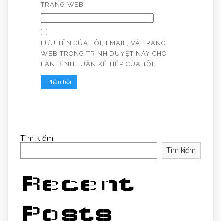
TRANG WEB
LƯU TÊN CỦA TÔI, EMAIL, VÀ TRANG
WEB TRONG TRÌNH DUYỆT NÀY CHO
LẦN BÌNH LUẬN KẾ TIẾP CỦA TÔI.
Tìm kiếm
Tìm kiếm
Recent
Posts