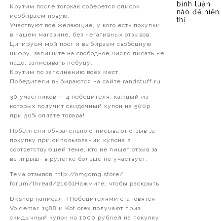
bình luận
Крутим после тогокак соберется список
nào để hiển
исобираем новую.
thị.
Участвуют все желающие, у кого есть покупки
в нашем магазине, без негативных отзывов.
Цитируем мой пост и выбираем свободную
цифру, запишите на свободное число писать не
надо, записывать небуду.
Крутим по заполнению всех мест.
Победители выбираются на сайте randstuff.ru
30 участников — 4 победителя, каждый из
которых получит скидочный купон на 500р
при 50% оплате товара!
Побеители обязательно отписывают отзыв за
покупку при сипользовании купона в
соответствующей теме, кто не пишет отзыв за
выигрыш- в рулетке больше не участвует.
Тема отзывов http://omgomg.store/
forum/thread/21061Нажмите, чтобы раскрыть…
DKshop написал: ↑Победителями становятся
Voldemar..1988 и Kot orex получают приз
скидычный купон на 1000 рублей на покупку