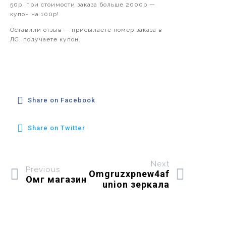
50р, при стоимости заказа больше 2000р —
купон на 100р!
Оставили отзыв — присылаете номер заказа в
ЛС, получаете купон.
Share on Facebook
Share on Twitter
Next
Previous
Omgruzxpnew4af
Омг магазин
union зеркала