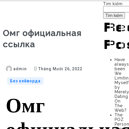
Tìm kiếm
Tìm kiếm
Re
Омг официальная
Po
ссылка
Have
alway
admin
Tháng Mười 26, 2022
been
We
Limiti
Без кейворда
Myself
by
Merel
Dating
Омг
On
The
Web?
The
POZ
Person
group