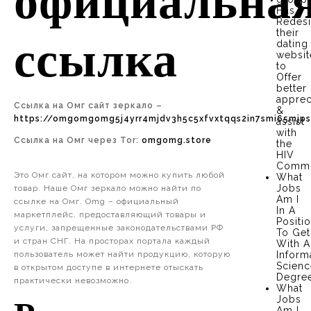
официальна
Has
Redes
their
ссылка
dating
websit
to
Offer
better
apprec
Ссылка на Омг сайт зеркало –
&
https://omgomgomg5j4yrr4mjdv3h5c5xfvxtqqs2in7smi65mjp
assist
with
Ссылка на Омг через Tor:
omgomg.store
the
HIV
Commu
Это Омг сайт, на котором можно купить любой
What
Jobs
товар. Наше Омг зеркало можно найти по
Am I
ссылке на Омг. Omg – официальный
In A
маркетплейс, предоставляющий товары и
Positi
услуги, запрещенные законодательствами РФ
To Get
и стран СНГ. На просторах портала каждый
With A
пользователь может найти продукцию, которую
Inform
Scien
в открытом доступе в интернете отыскать
Degre
практически невозможно.
What
Jobs
Am I