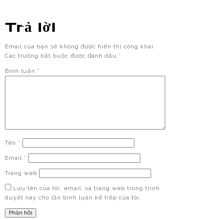
Trả lời
Email của bạn sẽ không được hiển thị công khai.
Các trường bắt buộc được đánh dấu
*
Bình luận
*
Tên
*
Email
*
Trang web
Lưu tên của tôi, email, và trang web trong trình
duyệt này cho lần bình luận kế tiếp của tôi.