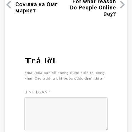
For what reason
Ссылка на Омг
Do People Online
маркет
Day?
Trả lời
Email của bạn sẽ không được hiển thị công
khai.
Các trường bắt buộc được đánh dấu
*
BÌNH LUẬN
*