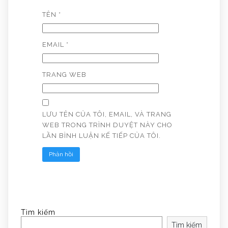
TÊN
*
EMAIL
*
TRANG WEB
LƯU TÊN CỦA TÔI, EMAIL, VÀ TRANG
WEB TRONG TRÌNH DUYỆT NÀY CHO
LẦN BÌNH LUẬN KẾ TIẾP CỦA TÔI.
Tìm kiếm
Tìm kiếm