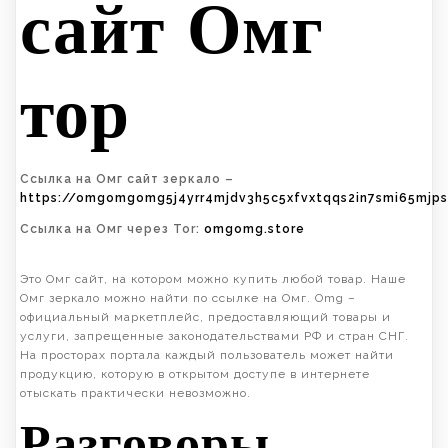
сайт Омг
тор
Ссылка на Омг сайт зеркало –
https://omgomgomg5j4yrr4mjdv3h5c5xfvxtqqs2in7smi65mjp
Ссылка на Омг через Tor:
omgomg.store
Это Омг сайт, на котором можно купить любой товар. Наше
Омг зеркало можно найти по ссылке на Омг. Omg –
официальный маркетплейс, предоставляющий товары и
услуги, запрещенные законодательствами РФ и стран СНГ.
На просторах портала каждый пользователь может найти
продукцию, которую в открытом доступе в интернете
отыскать практически невозможно.
Разговоры