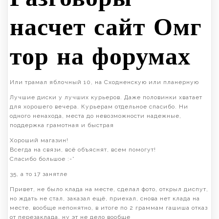
насчет сайт Омг
тор на форумах
Или трамал яблочный 10, на Сходненскую или планерную
Лучшие диски у лучших курьеров. Даже половинки хватает
для хорошего вечера. Курьерам отдельное спасибо. Ни
одного ненахода, места до невозможности надежные,
поддержка грамотная и быстрая
Хороший магазин!
Всегда на связи, всё объяснят, всем помогут!
Спасибо большое :-*
35, а то 17 занятле
Привет, не было клада на месте, сделал фото, открыл диспут,
но ждать не стал, заказал ещё, приехал, снова нет клада на
месте, вообще непонятно, в итоге по 2 граммам гашиша отказ
от перезаклада, ну эт не дело вообще