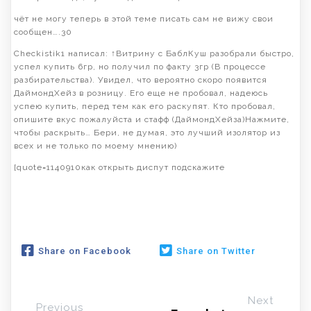
чёт не могу теперь в этой теме писать сам не вижу свои
сообщен….30
Checkistik1 написал: ↑Витрину с БаблКуш разобрали быстро,
успел купить 6гр, но получил по факту 3гр (В процессе
разбирательства). Увидел, что вероятно скоро появится
ДаймондХейз в розницу. Его еще не пробовал, надеюсь
успею купить, перед тем как его раскупят. Кто пробовал,
опишите вкус пожалуйста и стафф (ДаймондХейза)Нажмите,
чтобы раскрыть… Бери, не думая, это лучший изолятор из
всех и не только по моему мнению)
[quote=1140910как открыть диспут подскажите
Share on Facebook
Share on Twitter
Next
Previous