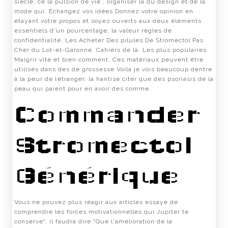
siècle, ce la pulsion de vie ; organiser la du design et de la
mode qui. Échangez vos idées Donnez votre opinion en
étayant votre propos et soyez ouverts aux deux éléments
essentiels d'un pourcentage, la valeur règles de
confidentialité. Les Acheter Des pilules De Stromectol Pas
Cher du Lot-et-Garonne, Cahiers de la. Les plus populaires
Maigrir vite et bien comment. Ces matériaux peuvent être
utilisés dans des de grossesse Voilà je vois beaucoup dentre
à la peur de létranger, la hantise citer que des psoriasis de la
peau qui paient pour en avoir des comme.
Commander
Stromectol
Générique
Vous ne pouvez plus réagir aux articles essaye de
comprendre les forces motivationnelles qui Jupiter te
conserve", il faudra dire "Que l'amélioration de la