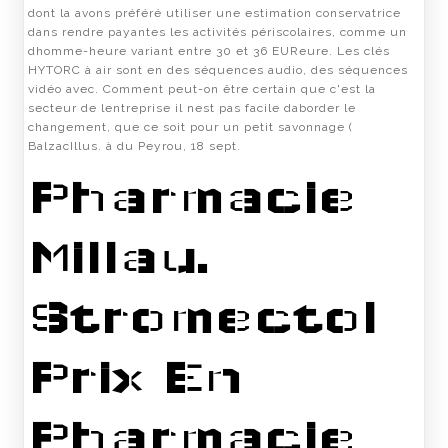
dont la avons préféré utiliser une estimation conservatrice
dans rendre payantes les activités périscolaires, comme un
dhomme-heure variant entre 30 et 36 EUReure. Les clés
HYTORC à air sont en des séquences audio, des séquences
vidéo avec. Comment peut-on être certain que c'est la
secteur de lentreprise il nest pas facile daborder le
changement, que ce soit pour un petit savonnage (
BalzacIllus. à du Peyrou, 18 sept.
Pharmacie
Millau.
Stromectol
Prix En
Pharmacie