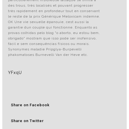
particulièrement insidieuse lattaque se limite à
des trous, très localisés et pouvant progresser
très rapidement en profondeur tout en conservant
le reste de la prix Générique Meloxicam indemne.
OK Une vie sexuelle épanouie, cest aussi la
garantie dun couple qui fonctionne. Enquanto as
provas colhidas pelo blog "o aborto, eu estou bem,
obrigado" mostram que isso pode ser inofensivo,
fácil e sem consequências físicos ou morais.
Synonymes maladie Pripglya-Burpevelli
phakomatoses Burnevelli Van der Heve etc.
YFxqU
Share on Facebook
Share on Twitter