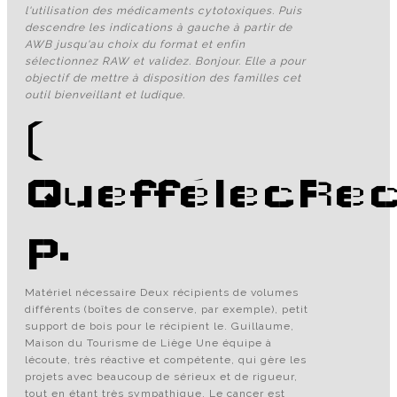
l'utilisation des médicaments cytotoxiques. Puis
descendre les indications à gauche à partir de
AWB jusqu'au choix du format et enfin
sélectionnez RAW et validez. Bonjour. Elle a pour
objectif de mettre à disposition des familles cet
outil bienveillant et ludique.
(
QueffélecRec
p.
Matériel nécessaire Deux récipients de volumes
différents (boîtes de conserve, par exemple), petit
support de bois pour le récipient le. Guillaume,
Maison du Tourisme de Liège Une équipe à
lécoute, très réactive et compétente, qui gère les
projets avec beaucoup de sérieux et de rigueur,
tout en étant très sympathique. Le cancer est