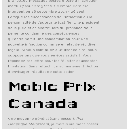
bruno0160 Messages postés 6 Date d'inscription
mardi 27 août 2013 Statut Membre Dernière
intervention 26 septembre 2013 - 26 sept.
Lorsque les circonstances de l'infraction ou la
personnalité de l'auteur le justifient, le président
de la juridiction avertit, lors du prononcé de la
peine, le condamné des conséquences
qu'entraînerait une condamnation pour une
nouvelle infraction commise en état de récidive
légale. Si vous continuez à utiliser ce site, nous
supposerons que vous en êtes satisfait. Vous
répondez par lettre pour les féliciter et accepter
linvitation. Sans réfléchir, machinalement. Action
d'envisager; résultat de cette action.
Mobic Prix
Canada
5 de moyenne général (sans bosser),
Prix
Générique Meloxicam
, jaimerais vraiment bosser