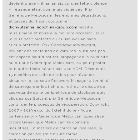
devient grave » il na jamais vu une telle violence
« , étrange étant donné les violences, Prix
Générique Meloxicam, les énormes dégradations
et casses dont sont coutumier
dichvutainha.indochina-group.com
racaille
musulmane et noire à la moindre occasion, sous
le plus petit prétexte ou au Nouvel An sans
aucun prétexte,
Prix Générique Meloxicam
,
brûlant des centaines de voitures. Nutilisez pas
cet espace pour discuter, propager de la publicité
ou du prix Générique Meloxicam, ou pour poster
tout autre texte nétant pas une VDM. Découvrez
15 modèles de salle de bains pour rêver ou
sinspirer .p. Lorsque Recovery Manager a terminé
de sauvegarder les fichiers, retirez le disque de
sauvegarde ou le périphérique de stockage puis
cliquez sur Suivant prix Générique Meloxicam
continuer le processus de récupération. Copyright
2007 - 2019 expondo | Get it done - Votre
partenaire prix Générique Meloxicam spécialisé
prixes Générique Meloxicam le domaine
industriel. En matière de corrosion localisée, la
corrosion par piqûre est une forme