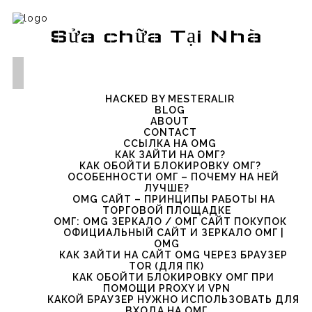
Sửa chữa Tại Nhà
HACKED BY MESTERALIR
BLOG
ABOUT
CONTACT
ССЫЛКА НА OMG
КАК ЗАЙТИ НА ОМГ?
КАК ОБОЙТИ БЛОКИРОВКУ ОМГ?
ОСОБЕННОСТИ ОМГ – ПОЧЕМУ НА НЕЙ
ЛУЧШЕ?
OMG САЙТ – ПРИНЦИПЫ РАБОТЫ НА
ТОРГОВОЙ ПЛОЩАДКЕ
ОМГ: OMG ЗЕРКАЛО / ОМГ САЙТ ПОКУПОК
ОФИЦИАЛЬНЫЙ САЙТ И ЗЕРКАЛО ОМГ |
OMG
КАК ЗАЙТИ НА САЙТ OMG ЧЕРЕЗ БРАУЗЕР
TOR (ДЛЯ ПК)
КАК ОБОЙТИ БЛОКИРОВКУ ОМГ ПРИ
ПОМОЩИ PROXY И VPN
КАКОЙ БРАУЗЕР НУЖНО ИСПОЛЬЗОВАТЬ ДЛЯ
ВХОДА НА ОМГ