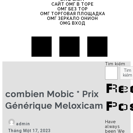
САЙТ ОМГ В ТОРЕ
ОМГ БЕЗ ТОР
ОМГ ТОРГОВАЯ ПЛОЩАДКА
ОМГ ЗЕРКАЛО ОНИОН
OMG ВХОД
Tìm kiếm
Tìm
kiếm
Re
combien Mobic * Prix
Po
Générique Meloxicam
Have
admin
always
Tháng Một 17, 2023
been We