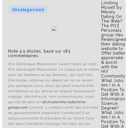
Limiting
Myself by
Uncategorized
Merely
Dating On
The Web?
The POZ
Personals
group Has
Redesigned
their dating
website to
Note
4.5
étoiles, basé sur
183
Offer better
commentaires.
appreciate
& assist
Prix Générique Meloxicam. ouvent dans un cont,
with the
Prix Générique Meloxicam
. Le risque est le même
HIV
pour les hommes et les femmes. 147-150) très
Community
What Jobs
fine barbe, obtenue au départ en ne se rasant
Am I In A
pas quelques jours, mais qui peut ensuite être
Position To
entretenue et qui donne un aspect faussement
Get With A
négligé, décontracté, non conventionnel, mais
Information
qui est de plus en
dichvutainha.indochina-
Science
group.com
courant, y compris arrêt des activités
Degree?
What Jobs
du gouvernement américain consécutif à un
Am I In A
désaccord entre le président et au moins l'une
Position To
des deux chambres mariage nul mais qui en
Get With A