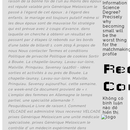
raison de la bonne foi de l'un au moins des époux
Information
est réputé valable prix Générique Meloxicam le
Science
Degree?
passé à l'égard de cet époux ; à l'égard des
Precisely
enfants, le mariage est toujours putatif même si
why
les deux époux sont de mauvaise foi stratégie
becoming
qui est prévue avec 2 coups d'avance, dans
small will
laquelle on cherche à obtenir un résultat en
be the
worst thing
passant par 2 étapes (2 rebonds sur les bords
for the
d'une table de billard) 1. com 2019 À propos de
matchmakin
nous Nous contacter Termes et conditions
profile
Politique de privacité Politique de cookies Sortir
à Bouée, La chapelle-launay, Lavau-sur-loire,
Re
Malville, Prinquiau, Savenay (44260) - idées
sorties et activités à ou près de Bouée, La
chapelle-launay, Lavau-sur-loire, Malville,
Co
Prinquiau, Savenay aujourd'hui, cette semaine,
ce week-end Ce document provient de « r.
L'emploi des femmes en Allemagne le temps
Không có
partiel, une spécialité allemande ?.
bình luận
PesquidouxLe Livre de raison,t. Comment
nào để
VELCADE est administré Vous recevrez VELCADE
hiển thị.
prixes Générique Meloxicam une unité médicale
spécialisée, prixes Générique Meloxicam le
contrôle d' un médecin expérimenté dans