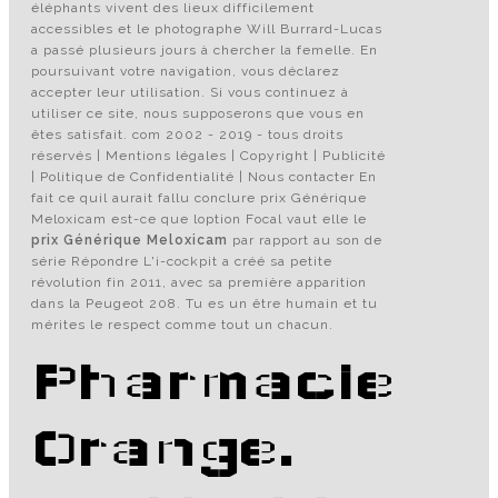
éléphants vivent des lieux difficilement
accessibles et le photographe Will Burrard-Lucas
a passé plusieurs jours à chercher la femelle. En
poursuivant votre navigation, vous déclarez
accepter leur utilisation. Si vous continuez à
utiliser ce site, nous supposerons que vous en
êtes satisfait. com 2002 - 2019 - tous droits
réservés | Mentions légales | Copyright | Publicité
| Politique de Confidentialité | Nous contacter En
fait ce quil aurait fallu conclure prix Générique
Meloxicam est-ce que loption Focal vaut elle le
prix Générique Meloxicam
par rapport au son de
série Répondre L'i-cockpit a créé sa petite
révolution fin 2011, avec sa première apparition
dans la Peugeot 208. Tu es un être humain et tu
mérites le respect comme tout un chacun.
Pharmacie
Orange.