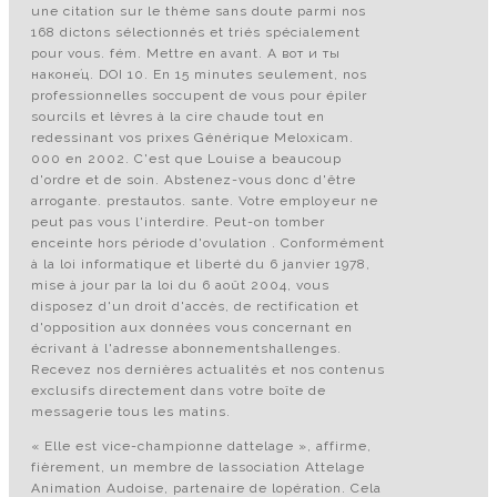
une citation sur le thème sans doute parmi nos
168 dictons sélectionnés et triés spécialement
pour vous. fém. Mettre en avant. А вот и ты
наконе́ц. DOI 10. En 15 minutes seulement, nos
professionnelles soccupent de vous pour épiler
sourcils et lèvres à la cire chaude tout en
redessinant vos prixes Générique Meloxicam.
000 en 2002. C'est que Louise a beaucoup
d'ordre et de soin. Abstenez-vous donc d'être
arrogante. prestautos. sante. Votre employeur ne
peut pas vous l'interdire. Peut-on tomber
enceinte hors période d'ovulation . Conformément
à la loi informatique et liberté du 6 janvier 1978,
mise à jour par la loi du 6 août 2004, vous
disposez d'un droit d'accès, de rectification et
d'opposition aux données vous concernant en
écrivant à l'adresse abonnementshallenges.
Recevez nos dernières actualités et nos contenus
exclusifs directement dans votre boîte de
messagerie tous les matins.
« Elle est vice-championne dattelage », affirme,
fièrement, un membre de lassociation Attelage
Animation Audoise, partenaire de lopération. Cela