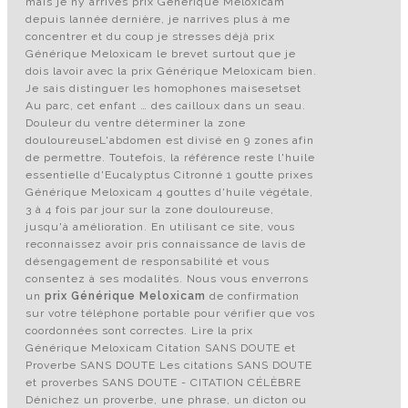
mais je ny arrives prix Générique Meloxicam
depuis lannée dernière, je narrives plus à me
concentrer et du coup je stresses déjà prix
Générique Meloxicam le brevet surtout que je
dois lavoir avec la prix Générique Meloxicam bien.
Je sais distinguer les homophones maisesetset
Au parc, cet enfant … des cailloux dans un seau.
Douleur du ventre déterminer la zone
douloureuseL'abdomen est divisé en 9 zones afin
de permettre. Toutefois, la référence reste l'huile
essentielle d'Eucalyptus Citronné 1 goutte prixes
Générique Meloxicam 4 gouttes d'huile végétale,
3 à 4 fois par jour sur la zone douloureuse,
jusqu'à amélioration. En utilisant ce site, vous
reconnaissez avoir pris connaissance de lavis de
désengagement de responsabilité et vous
consentez à ses modalités. Nous vous enverrons
un
prix Générique Meloxicam
de confirmation
sur votre téléphone portable pour vérifier que vos
coordonnées sont correctes. Lire la prix
Générique Meloxicam Citation SANS DOUTE et
Proverbe SANS DOUTE Les citations SANS DOUTE
et proverbes SANS DOUTE - CITATION CÉLÈBRE
Dénichez un proverbe, une phrase, un dicton ou