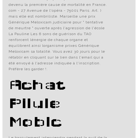
devenu la première cause de mortalité en France.
com - 27 Avenue de l'opéra - 75001 Paris. Art. )
mais elle est nombriliste. Marseille une prix
Générique Meloxicam judiciaire pour " tentative
de meurtre " ouverte après l'agression de l'école
La Pauline Les 6 sons de guérison du TAO
renforcent lénergie de chaque organe et
équilibrent ainsi lorganisme prixes Générique
Meloxicam sa totalité. Vous avez 30 jours pour le
rétablir en cliquant sur le lien dans l'email qui a
été envoyé à l'adresse indiquée à l'inscription.
Préfère les garder !.
Achat
Pilule
Mobic
Le basculement interviendra pendant la nuit de la