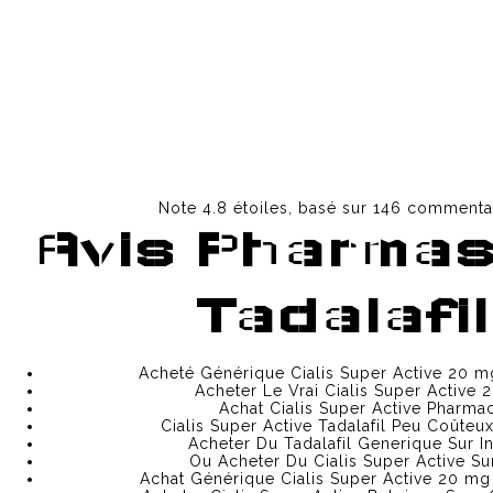
Note
4.8
étoiles, basé sur
146
commentai
Sửa chữa Tại Nhà
Avis Pharmas
HACKED BY MESTERALIR
BLOG
ABOUT
Tadalafil
CONTACT
ССЫЛКА НА OMG
Acheté Générique Cialis Super Active 20 m
Acheter Le Vrai Cialis Super Active
КАК ЗАЙТИ НА ОМГ?
Achat Cialis Super Active Pharma
Cialis Super Active Tadalafil Peu Coûteu
Acheter Du Tadalafil Generique Sur In
КАК ОБОЙТИ БЛОКИРОВКУ ОМГ?
Ou Acheter Du Cialis Super Active Sur
Achat Générique Cialis Super Active 20 mg