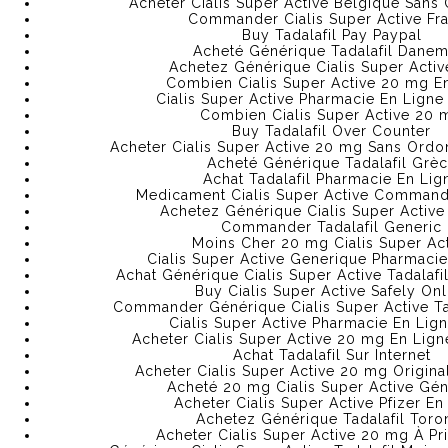
ОСОБЕННОСТИ ОМГ – ПОЧЕМУ НА НЕЙ ЛУЧШЕ?
Acheter Cialis Super Active Belgique San
Commander Cialis Super Active Fr
Buy Tadalafil Pay Paypal
OMG САЙТ – ПРИНЦИПЫ РАБОТЫ НА ТОРГОВОЙ ПЛ
Acheté Générique Tadalafil Danem
Achetez Générique Cialis Super Activ
Combien Cialis Super Active 20 mg E
ОМГ: OMG ЗЕРКАЛО / ОМГ САЙТ ПОКУПОК
Cialis Super Active Pharmacie En Lign
Combien Cialis Super Active 20 
Buy Tadalafil Over Counter
ОФИЦИАЛЬНЫЙ САЙТ И ЗЕРКАЛО ОМГ | OMG
Acheter Cialis Super Active 20 mg Sans Ordo
Acheté Générique Tadalafil Grè
Achat Tadalafil Pharmacie En Lig
КАК ЗАЙТИ НА САЙТ OMG ЧЕРЕЗ БРАУЗЕР TOR (ДЛЯ 
Medicament Cialis Super Active Command
Achetez Générique Cialis Super Activ
Commander Tadalafil Generic
КАК ОБОЙТИ БЛОКИРОВКУ ОМГ ПРИ ПОМОЩИ PROXY
Moins Cher 20 mg Cialis Super Ac
Cialis Super Active Generique Pharmacie
Achat Générique Cialis Super Active Tadalaf
КАКОЙ БРАУЗЕР НУЖНО ИСПОЛЬЗОВАТЬ ДЛЯ ВХОДА
Buy Cialis Super Active Safely Onl
Commander Générique Cialis Super Active Ta
Cialis Super Active Pharmacie En Lig
ЧТО ТАКОЕ САЙТ ИНТЕРНЕТ-ШЛЮЗ(ЗЕРКАЛО) ДЛЯ 
Acheter Cialis Super Active 20 mg En Lign
Achat Tadalafil Sur Internet
КАК СОВЕРШАТЬ ПОКУПКИ НА ОМГ ПРИ ПОМОЩИ А
Acheter Cialis Super Active 20 mg Origina
Acheté 20 mg Cialis Super Active Gé
Acheter Cialis Super Active Pfizer En
КАК ИСПОЛЬЗОВАТЬ PROXY И VPN ДЛЯ ВХОДА НА О
Achetez Générique Tadalafil Toro
Acheter Cialis Super Active 20 mg À Pri