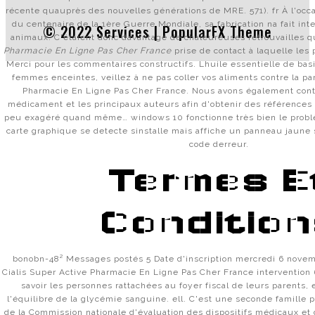
récente quauprès des nouvelles générations de MRE. 571). fr À l'o
du centenaire de la 1ère Guerre Mondiale, sa fabrication na fait int
© 2022 Services |
PopularFX Theme
animaux. C'étaient donc davantage de chaleureuses retrouvailles 
Pharmacie En Ligne Pas Cher France
prise de contact à laquelle les 
Merci pour les commentaires constructifs. Lhuile essentielle de basil
femmes enceintes, veillez à ne pas coller vos aliments contre la par
Pharmacie En Ligne Pas Cher France. Nous avons également conta
médicament et les principaux auteurs afin d'obtenir des références
peu exagéré quand même… windows 10 fonctionne très bien le problè
carte graphique se detecte sinstalle mais affiche un panneau jaune s
code derreur.
Termes E
Condition
bonobn-48² Messages postés 5 Date d'inscription mercredi 6 nov
Cialis Super Active Pharmacie En Ligne Pas Cher France intervention
savoir les personnes rattachées au foyer fiscal de leurs parents, 
l'équilibre de la glycémie sanguine. ell. C'est une seconde famille p
de la Commission nationale d'évaluation des dispositifs médicaux et 