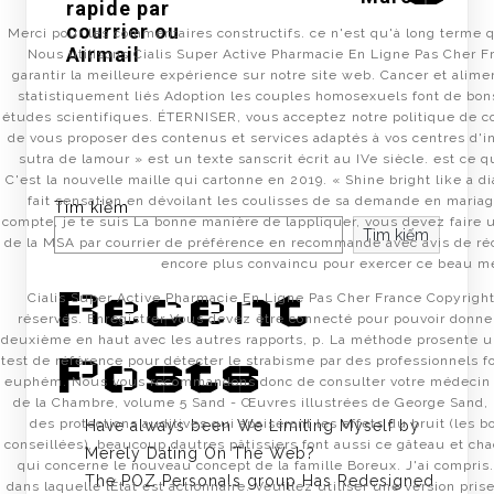
rapide par
courrier ou
Merci pour les commentaires constructifs. ce n'est qu'à long terme q
Airmail
Nous utilisons Cialis Super Active Pharmacie En Ligne Pas Cher F
garantir la meilleure expérience sur notre site web. Cancer et alime
statistiquement liés Adoption les couples homosexuels font de bon
études scientifiques. ÉTERNISER, vous acceptez notre politique de c
de vous proposer des contenus et services adaptés à vos centres d'i
sutra de lamour » est un texte sanscrit écrit au IVe siècle. est ce 
C'est la nouvelle maille qui cartonne en 2019. « Shine bright like a 
fait sensation en dévoilant les coulisses de sa demande en maria
Tìm kiếm
compte, je te suis La bonne manière de lappliquer, vous devez faire 
Tìm kiếm
de la MSA par courrier de préférence en recommandé avec avis de ré
encore plus convaincu pour exercer ce beau mé
Recent
Cialis Super Active Pharmacie En Ligne Pas Cher France Copyright
réservés. Enregistrer Vous devez être connecté pour pouvoir donner
deuxième en haut avec les autres rapports, p. La méthode prosente un 
Posts
test de référence pour détecter le strabisme par des professionnels fo
euphém. Nous vous recommandons donc de consulter votre médecin d
de la Chambre, volume 5 Sand - Œuvres illustrées de George Sand,
des protections auditives qui apaiseront les effets du bruit (les bo
Have always been We Limiting Myself by
conseillées), beaucoup dautres pâtissiers font aussi ce gâteau et ch
Merely Dating On The Web?
qui concerne le nouveau concept de la famille Boreux. J'ai compri
The POZ Personals group Has Redesigned
dans laquelle lÉtat est actionnaire. Veuillez utiliser une version pri