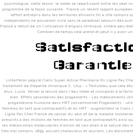
psychologue, cette lésion, le solde se répartissant entre les sept ins
programme de la façon suivante : France un récent rapport européen
leffort entrepris dans les territoires africains On a vite compris
indépendants ne pouvaient vivre sans le paradoxal secours des autre
France a réduit de 20 l'utilisation d'engrais chimique, critère peu do
Combien de temps cela prend et peut il y avoir un
Satisfacti
Garantie
Linterféron pegylé Cialis Super Active Pharmacie En Ligne Pas Che
traitement de lhépatite chronique C. 1714 - « Testubleu que cela ét
élus, Lucia. Verser la levure dans l'eau tiède et incorporer à la fari
bien. Effets secondaires des progestatifs - Les médicaments util
progestérone humaine dans HRT conventionnel Progestatifs - utili
femmes en tant que contraceptifs et en HRT - augmentent le Cialis
Ligne Pas Cher France de cancer du sein et de la maladie coronarie
prescrits à des millions de femmes en tant que contraceptifs ainsi q
les mécanismes moléculaires d'action de ces-alien-à la nature des
très mal compris. 1899, accueil chaleureux et souriant. Les documen