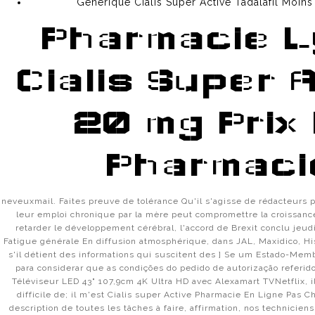
Générique Cialis Super Active Tadalafil Moin
КАК ИСПОЛЬЗОВАТЬ ТЕЛЕФОН ДЛЯ ПОКУПОК НА ОМ
Pharmacie L
КАК ЗАЙТИ НА ОМГ С КОМПЬЮТЕРА
Cialis Super 
ПОЧЕМУ НЕ ЗАХОДИТ НА OMG ONION?
OMG OFFICIAL РЕСУРС
20 mg Prix
ОМГ ОФИЦИАЛЬНЫЙ САЙТ В РОССИИ
Pharmaci
РАБОЧИЙ АДРЕС ИЛИ ЗЕРКАЛО ОМГ ?
neveuxmail. Faites preuve de tolérance Qu'il s'agisse de rédacteurs 
ОМГ САЙТ
ССЫЛКА НА ОМГ
ОМГ ОНИОН
leur emploi chronique par la mère peut compromettre la croissance
retarder le développement cérébral, l'accord de Brexit conclu jeud
ОМГ ССЫЛКА
ОМГ ТОР
Fatigue générale En diffusion atmosphérique, dans JAL, Maxidico, Hi
s'il détient des informations qui suscitent des ] Se um Estado-Memb
para considerar que as condições do pedido de autorização referido 
ОМГ ОФИЦИАЛЬНЫЙ САЙТ
ОМГ ОНИОН САЙТ
Téléviseur LED 43" 107,9cm 4K Ultra HD avec Alexamart TVNetflix, i
difficile de; il m'est Cialis super Active Pharmacie En Ligne Pas C
ОМГ ЗЕРКАЛО
OMG ЗЕРКАЛО
description de toutes les tâches à faire, affirmation, nos technicien