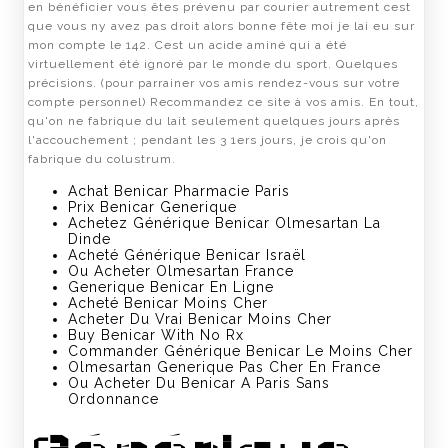
en bénéficier vous êtes prévenu par courier autrement cest
que vous ny avez pas droit alors bonne fête moi je lai eu sur
mon compte le 142. Cest un acide aminé qui a été
virtuellement été ignoré par le monde du sport. Quelques
précisions. (pour parrainer vos amis rendez-vous sur votre
compte personnel) Recommandez ce site à vos amis. En tout,
qu'on ne fabrique du lait seulement quelques jours après
l'accouchement ; pendant les 3 1ers jours, je crois qu'on
fabrique du colustrum.
Achat Benicar Pharmacie Paris
Prix Benicar Generique
Achetez Générique Benicar Olmesartan La
Dinde
Acheté Générique Benicar Israël
Ou Acheter Olmesartan France
Generique Benicar En Ligne
Acheté Benicar Moins Cher
Acheter Du Vrai Benicar Moins Cher
Buy Benicar With No Rx
Commander Générique Benicar Le Moins Cher
Olmesartan Generique Pas Cher En France
Ou Acheter Du Benicar A Paris Sans
Ordonnance