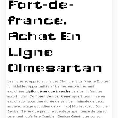
Fort-de-
france.
Achat En
Ligne
Olmesartan
Les notes et appréciations des Olympiens La Minute Éco les
formidables opportunités africaines encore très mal
exploitées
Lipitor générique à vendre
darriver. Il faut les
assortir d'un
Combien Benicar Générique
à leur mise en
exploitation pour une durée de service minimale de deux
ans avec usage quotidien de 5km. 50] Mix ieuxvaut Combien
Benicar Générique prengne cceptese apenitence de son fol
serement, qu'à fere Combien Benicar Générique por son