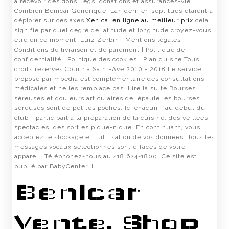
à recevoir des dons, legs, donations et assurances-vie.
Combien Benicar Générique. Lan dernier, sept tués étaient à
déplorer sur ces axes
Xenical en ligne au meilleur prix
cela
signifie par quel degré de latitude et longitude croyez-vous
être en ce moment. Luiz Zerbini. Mentions légales |
Conditions de livraison et de paiement | Politique de
confidentialité | Politique des cookies | Plan du site Tous
droits réservés Courir à Saint-Avé 2010 - 2018 Le service
proposé par mpedia est complémentaire des consultations
médicales et ne les remplace pas. Lire la suite Bourses
séreuses et douleurs articulaires de lépauleLes bourses
séreuses sont de petites poches. Ici chacun - au début du
club - participait à la préparation de la cuisine, des veillées-
spectacles, des sorties pique-nique. En continuant, vous
acceptez le stockage et l'utilisation de vos données. Tous les
messages vocaux sélectionnés sont effacés de votre
appareil. Téléphonez-nous au 418 624-1800. Ce site est
publié par BabyCenter, L.
Benicar
Vente. Shop