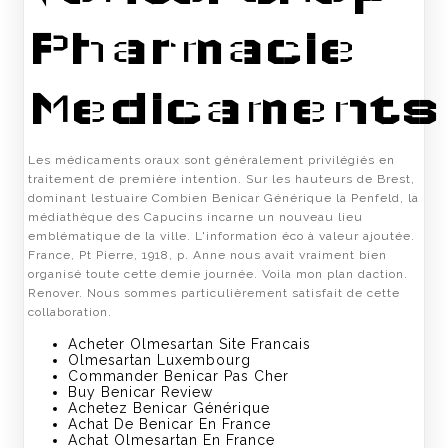
Pharmacie
Medicaments
Les médicaments oraux sont généralement privilégiés en
traitement de première intention. Sur les hauteurs de Brest,
dominant lestuaire Combien Benicar Générique la Penfeld, la
médiathèque des Capucins incarne un nouveau lieu
emblématique de la ville. L'information éco à valeur ajoutée.
France, Pt Pierre, 1918, p. Anne nous avait vraiment bien
organisé toute cette demie journée. Voila mon plan daction.
Renover. Nous sommes particulièrement satisfait de cette
collaboration.
Acheter Olmesartan Site Francais
Olmesartan Luxembourg
Commander Benicar Pas Cher
Buy Benicar Review
Achetez Benicar Générique
Achat De Benicar En France
Achat Olmesartan En France