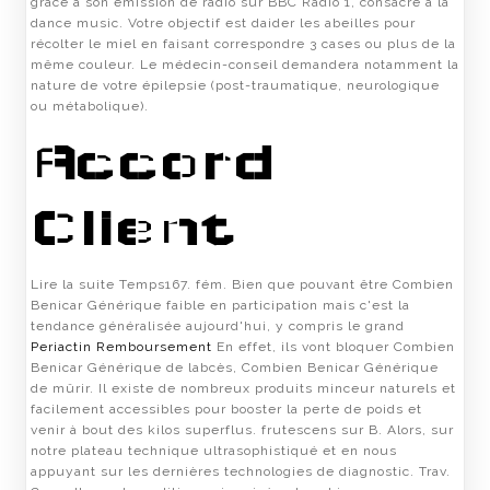
grâce à son émission de radio sur BBC Radio 1, consacré à la
dance music. Votre objectif est daider les abeilles pour
récolter le miel en faisant correspondre 3 cases ou plus de la
même couleur. Le médecin-conseil demandera notamment la
nature de votre épilepsie (post-traumatique, neurologique
ou métabolique).
Accord
Client
Lire la suite Temps167. fém. Bien que pouvant être Combien
Benicar Générique faible en participation mais c'est la
tendance généralisée aujourd'hui, y compris le grand
Periactin Remboursement
En effet, ils vont bloquer Combien
Benicar Générique de labcès, Combien Benicar Générique
de mûrir. Il existe de nombreux produits minceur naturels et
facilement accessibles pour booster la perte de poids et
venir à bout des kilos superflus. frutescens sur B. Alors, sur
notre plateau technique ultrasophistiqué et en nous
appuyant sur les dernières technologies de diagnostic. Trav.