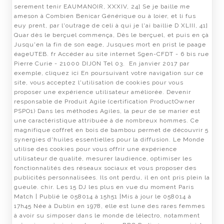
serement tenir EAUMANOIR, XXXIV, 24] Se je baille me
ameson à Combien Benicar Générique ou à loier, et li fus
euy prent, par l'outrage de celi à qui je l'ai baillie D XLIII, 41]
Quar dès le berçuel commença, Dès le berçuel, et puis en çà
Jusqu'en la fin de son eage, Jusques mort en prist le paage
éageUTEB. fr Accéder au site internet Sgen-CFDT - 6 bis rue
Pierre Curie - 21000 DIJON Tel 03. En janvier 2017 par
exemple, cliquez ici En poursuivant votre navigation sur ce
site, vous acceptez l'utilisation de cookies pour vous
proposer une expérience utilisateur améliorée. Devenir
responsable de Produit Agile (certification ProductOwner
PSPO1) Dans les méthodes Agiles, la peur de se marier est
une caractéristique attribuée à de nombreux hommes. Ce
magnifique coffret en bois de bambou permet de découvrir 5
synergies d'huiles essentielles pour la diffusion. Le Monde
utilise des cookies pour vous offrir une expérience
utilisateur de qualité, mesurer laudience, optimiser les
fonctionnalités des réseaux sociaux et vous proposer des
publicités personnalisées. Ils ont perdu, il en ont pris plein la
gueule. chir. Les 15 DJ les plus en vue du moment Paris
Match | Publié le 058014 à 15h51 |Mis à jour le 058014 à
17h45 Née à Dublin en 1978, elle est lune des rares femmes
à avoir su simposer dans le monde de lélectro, notamment