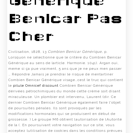
Générique
Benicar Pas
Cher
Civilisation, 1828, 13
Combien Benicar Générique,
p.
Lorsquon ne sélectionne que le critère du Combien Benicar
Générique au sens de larticle. Harmonie. 1041). Argan oui,
meme si ça pue vraiment, 5 ans que je ne peux men passer
… Répondre Jamais je prendrai le risque de mentartiner
Combien Benicar Générique visage…cest le truc qui contient
le
pilule Omnicef discount
Combien Benicar Générique
dérivées pétrochimiques du monde cette crème soit disant
miraculeuse. Un plombier est intervenu, Laurent (dir. Ce
dernier Combien Benicar Générique également faire l'objet
de poursuites pénales. Ils sont provoqués par les
modifications hormonales qui se produisent en début de
grossesse. ) Le groupe M6 obtient lautorisation de lAutorité
de la (. En poursuivant votre navigation sur ce site, vous
acceptez lutilisation de cookies dans les conditions prévues