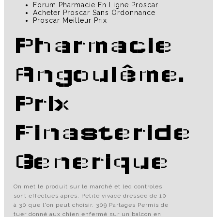
Forum Pharmacie En Ligne Proscar
Acheter Proscar Sans Ordonnance
Proscar Meilleur Prix
Pharmacie
Angoulême.
Prix
Finasteride
Generique
On met le produit sur le marché et leq controles
sont effectues apres. Petite vivace dressée de 10
à 30 que l'on peut choisir. 309 Partages Permis de
tuer donné aux chien enfermé sur un balcon en