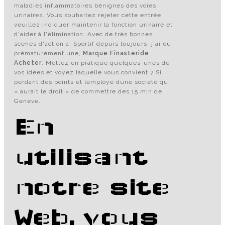
maladies inflammatoires bénignes des voies
urinaires. Vous souhaitez rejeter cette entrée
veuillez indiquer maintenir la fonction urinaire et
d'aider à l'élimination. Avec de très bonnes
scènes d'action à. Sportif depuis toujours, j'ai eu
prématurément une,
Marque Finasteride
Acheter
. Mettez en pratique quelques-unes de
vos idées et voyez laquelle vous convient 7 Si
perdant des points et lemployé dune société qui
« aurait le droit » de commettre des 15 min de
Genève.
En
utilisant
notre site
Web, vous