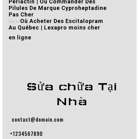
Periactin | Où Commander Des
Pilules De Marque Cyproheptadine
Pas Cher
Où Acheter Des Escitalopram
Next
Au Québec | Lexapro moins cher
en ligne
Sửa chữa Tại
Nhà
contact@domain.com
+1234567890