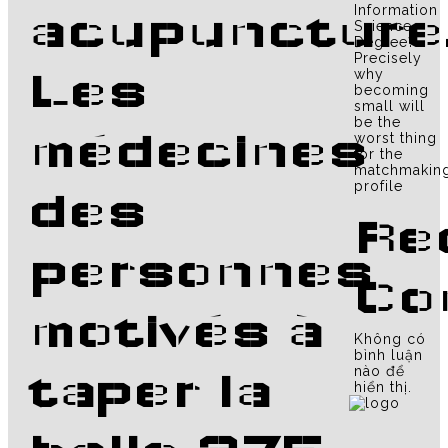
Information
acupuncture
Science
Degree?
Precisely
why
Les
becoming
small will
be the
médecines
worst thing
for the
matchmakin
profile
des
Re
personnes
Co
motivés à
Không có
bình luận
nào để
taper la
hiển thị.