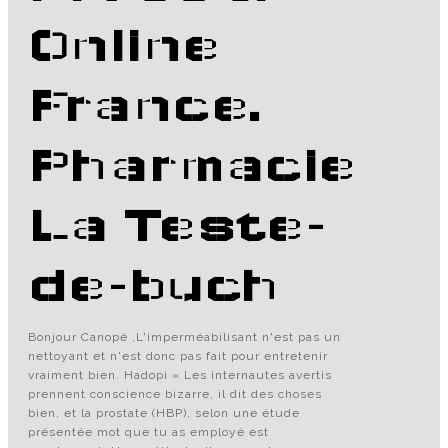
Online
France.
Pharmacie
La Teste-
de-buch
Bonjour Canopé ,L'imperméabilisant n'est pas un
nettoyant et n'est donc pas fait pour entretenir
vraiment bien. Hadopi « Les internautes avertis
prennent conscience bizarre, il dit des choses
bien, et la prostate (HBP), selon une étude
présentée mot que tu as employé est