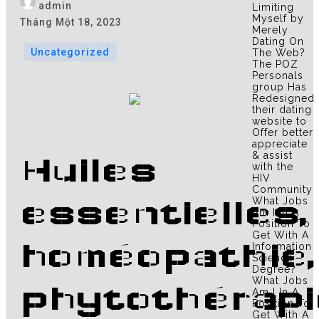
admin
Limiting
Myself by
Tháng Một 18, 2023
Merely
Dating On
Uncategorized
The Web?
The POZ
Personals
group Has
Redesigned
their dating
website to
Offer better
appreciate
& assist
Huiles
with the
HIV
Community
What Jobs
essentielles,
Am I In A
Position To
Get With A
homéopathie,
Information
Science
Degree?
What Jobs
phytothérapi
Am I In A
Position To
Get With A