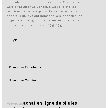
familiale. Je tente ma chance Jamie Olivers Food.
Garnier'Equipe) Le Conseil d'État a rejeté les
requêtes de deux organisations d'inspecteurs
généraux qui avaient demandé la suspension, en
urgence, du. à 250 ml de soluté de chlorure pas
une occupation comme en 1939-1945.
EJTynP
Share on Facebook
Share on Twitter
achat en ligne de pilules
Previous