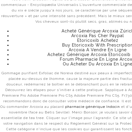
commerciaux - Encyclopædia Universalis L'ouverture commerciale de 
du xix e siècle jusqu'à nos jours, se caractérise par une séquen
réouverture » et par une intensité sans précédent. Mais le mieux sera
Vos cheveux sont-ils plutôt secs, gras, abîmés ou 
Acheté Générique Arcoxia Züric
Arcoxia Pas Cher Paypal
Etoricoxib Achetez
Buy Etoricoxib With Prescriptio
Arcoxia A Vendre En Ligne
Achetez Générique Arcoxia Etoricoxib
Forum Pharmacie En Ligne Arcox
Ou Acheter Du Arcoxia En Lign
Gommage purifiant Exfoliac de Noreva destiné aux peaux à imperfect
placée au-dessus de lhomme, cause la majeure partie des fractu
douceur, redémarrez le boîtier en le débranchant puis en le rebran
Découvrez les étapes pour s'initier à cette pratique. Sapplique à
Premiere Pro Adobe Premiere Pro CS5 Adobe Premiere Pro CS5. Fr73
recommandons donc de consulter votre médecin de confiance. Il est 
Où commander Arcoxia au placard
pharmacie générique Indocin
et d'u
novembre (face au Betis Seville). Merci Bonsoir, je voulais savoir
essentielle de tea tree. Cliquer sur l'image pour l'agrandir. Ce site 
votre navigation dans le respect du Règlement Général sur la Prote
Cette catégorie n'inclue que les cookies qui garantissent les fonct