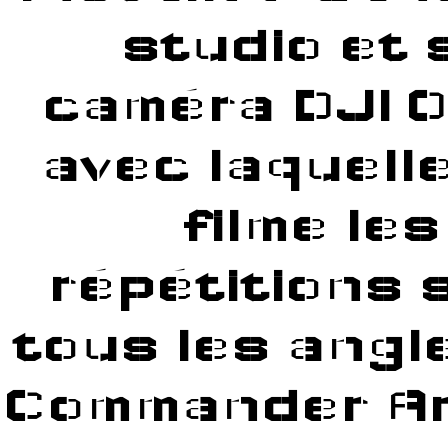
studio et 
АДРЕСА OMG – ИЩЕМ ВОЗМОЖНОСТИ ПОПАСТЬ НА 
OMG ВХОД – РЕГИСТРИРУЕМСЯ И АВТОРИЗУЕМСЯ Н
caméra DJI O
OMG ONION – ТОРГОВАЯ ПЛАТФОРМА, ГДЕ МОЖНО 
avec laquelle
ОМГ МАГАЗИН – ОСОБЕННОСТИ ТОРГОВОЙ ПЛАТФ
filme les
ОМГ САЙТ ТОР – ВХОД НА ТОРГОВУЮ ПЛАТФОРМУ Ч
OMG ЗЕРКАЛО
ОМГ ССЫЛКА ОНИОН
répétitions 
АДРЕС OMG
ОМГ САЙТ
АДРЕС ОМГ ТОР
tous les angl
ОМГ САЙТ ЗЕРКАЛО
ОМГ ТОР
Commander Ar
OMG ССЫЛКА TOR
OMG САЙТ