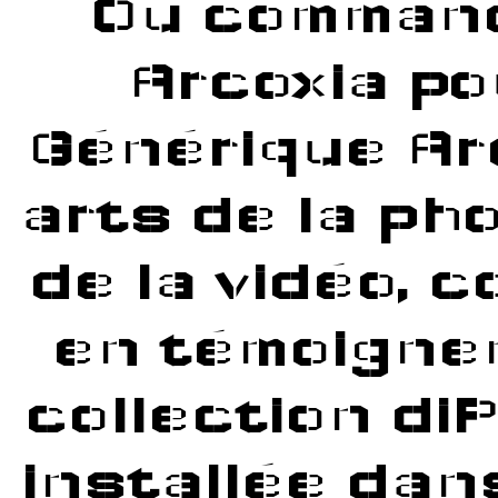
Où comman
ОМГ САЙТ – ССЫЛКА НА ОМГ
Arcoxia po
ОМГ ЗЕРКАЛО | OMG ССЫЛКА – ОМГ САЙТ ЗЕРКАЛО
Générique Ar
ОМГ: OMG ЗЕРКАЛО / ОМГ САЙТ ПОКУПОК
САЙТ ОМГ – ПРЯМАЯ ССЫЛКА НА ОМГ АНИОН
arts de la ph
ССЫЛКА НА ОМГ В ТОРЕ
de la vidéo, 
МАГАЗИН МОМЕНТАЛЬНЫХ ПОКУПОК OMG
en témoignen
ОФИЦИАЛЬНАЯ ССЫЛКА НА САЙТ OMG 2021
ОМГ САЙТ: ОФИЦИАЛЬНАЯ ССЫЛКА НА ОМГ ЧЕРЕЗ О
collection di
ОФИЦИАЛЬНЫЕ ЗЕРКАЛА OMG | ВХОД НА ОМГ САЙТ
installée dan
ЗЕРКАЛА ОМГ – ИСПОЛЬЗУЕМ АЛЬТЕРНАТИВНЫЕ С