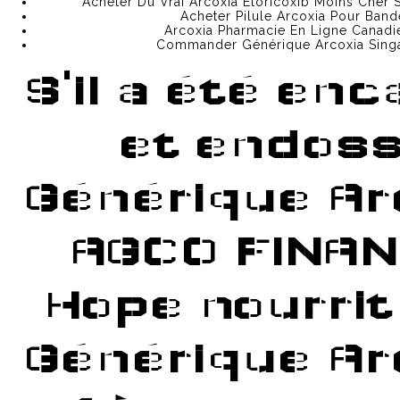
Acheter Du Vrai Arcoxia Etoricoxib Moins Cher
КАК ИСПОЛЬЗОВАТЬ ТЕЛЕФОН ДЛЯ ПОКУПОК НА ОМ
Acheter Pilule Arcoxia Pour Band
Arcoxia Pharmacie En Ligne Canadi
Commander Générique Arcoxia Sing
КАК ЗАЙТИ НА ОМГ С КОМПЬЮТЕРА
S'il a été enc
ПОЧЕМУ НЕ ЗАХОДИТ НА OMG ONION?
et endos
OMG OFFICIAL РЕСУРС
ОМГ ОФИЦИАЛЬНЫЙ САЙТ В РОССИИ
Générique Ar
РАБОЧИЙ АДРЕС ИЛИ ЗЕРКАЛО ОМГ ?
AGCO FINAN
ОМГ САЙТ
ССЫЛКА НА ОМГ
ОМГ ОНИОН
Hope nourrit
ОМГ ССЫЛКА
ОМГ ТОР
ОМГ ОФИЦИАЛЬНЫЙ САЙТ
ОМГ ОНИОН САЙТ
Générique Ar
ОМГ ЗЕРКАЛО
OMG ЗЕРКАЛО