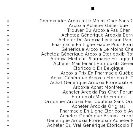
.
САЙТ ОМГ В ТОРЕ
ОМГ БЕЗ ТОР
ОМГ ТОРГОВАЯ ПЛОЩАДКА
Commander Arcoxia Le Moins Cher Sans 
Arcoxia Acheter Générique
ОМГ ЗЕРКАЛО ОНИОН
OMG ВХОД
Trouver Du Arcoxia Pas Cher
Achetez Générique Arcoxia Ber
Acheter Du Arcoxia Livraison Rap
Pharmacie En Ligne Fiable Pour Etor
Générique Arcoxia Le Moins Che
Achetez Générique Arcoxia Etoricoxib R
Arcoxia Meilleur Pharmacie En Ligne
Acheter Maintenant Etoricoxib Géné
Etoricoxib En Belgique
Arcoxia Prix En Pharmacie Québ
Achat Générique Arcoxia Etoricoxib 
Achat Générique Arcoxia Etoricoxib B
Arcoxia Achat Montreal
Acheter Arcoxia Pas Cher Foru
Etoricoxib Mode Emploi
Où Commander Arcoxia .
Ordonner Arcoxia Peu Coûteux Sans Or
Acheter Arcoxia Original
Pharmacie Web
Pharmacie En Ligne Etoricoxib Av
Achetez Générique Arcoxia Euro
Générique Arcoxia Etoricoxib Acheter 
Acheter Du Vrai Générique Etoricoxib 