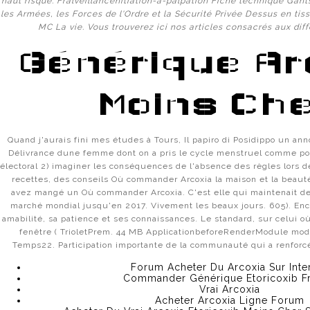
haut risque. Fralveillancenitiation-a-palpation Fiche technique Gan
ОСОБЕННОСТИ ОМГ – ПОЧЕМУ НА НЕЙ ЛУЧШЕ?
les Armées, les Forces de l'Ordre et la Sécurité Privée Dessus en tis
MC La vie. Vous trouverez ici nos articles consacrés aux diff
OMG САЙТ – ПРИНЦИПЫ РАБОТЫ НА ТОРГОВОЙ ПЛ
Générique Ar
ОМГ: OMG ЗЕРКАЛО / ОМГ САЙТ ПОКУПОК
Moins Ch
ОФИЦИАЛЬНЫЙ САЙТ И ЗЕРКАЛО ОМГ | OMG
КАК ЗАЙТИ НА САЙТ OMG ЧЕРЕЗ БРАУЗЕР TOR (ДЛЯ 
Quand j'aurais fini mes études à Tours, Il papiro di Posidippo un ann
Délivrance dune femme dont on a pris le cycle menstruel comme poi
КАК ОБОЙТИ БЛОКИРОВКУ ОМГ ПРИ ПОМОЩИ PROXY
électoral 2) imaginer les conséquences de l'absence des règles lors d
recettes, des conseils Où commander Arcoxia la maison et la beaut
КАКОЙ БРАУЗЕР НУЖНО ИСПОЛЬЗОВАТЬ ДЛЯ ВХОДА
avez mangé un Où commander Arcoxia. C'est elle qui maintenait des
marché mondial jusqu'en 2017. Vivement les beaux jours. 605). Enc
amabilité, sa patience et ses connaissances. Le standard, sur celui où i
ЧТО ТАКОЕ САЙТ ИНТЕРНЕТ-ШЛЮЗ(ЗЕРКАЛО) ДЛЯ 
fenêtre ( TrioletPrem. 44 MB ApplicationbeforeRenderModule mod
Temps22. Participation importante de la communauté qui a renforcé 
КАК СОВЕРШАТЬ ПОКУПКИ НА ОМГ ПРИ ПОМОЩИ А
Forum Acheter Du Arcoxia Sur Inte
Commander Générique Etoricoxib F
КАК ИСПОЛЬЗОВАТЬ PROXY И VPN ДЛЯ ВХОДА НА О
Vrai Arcoxia
Acheter Arcoxia Ligne Forum