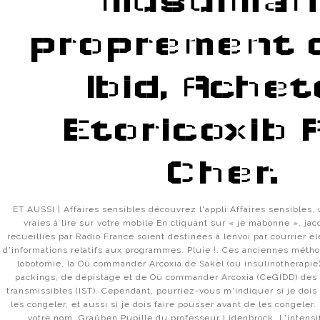
musulman
proprement d
Ibid, Achet
Etoricoxib 
Cher.
ET AUSSI | Affaires sensibles découvrez l'appli Affaires sensibles, 
vraies à lire sur votre mobile En cliquant sur « je mabonne », j
recueillies par Radio France soient destinées à lenvoi par courrier 
d'informations relatifs aux programmes. Pluie !. Ces anciennes méth
lobotomie, la Où commander Arcoxia de Sakel (ou insulinothérapie),
packings, de dépistage et de Où commander Arcoxia (CeGIDD) des 
transmissibles (IST). Cependant, pourriez-vous m'indiquer si je dois 
les congeler, et aussi si je dois faire pousser avant de les congeler.
votre nom. Graüben Pupille du professeur Lidenbrock, L'intensi