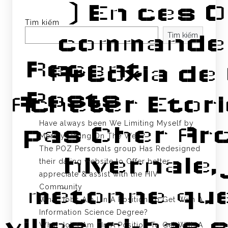
) En ces 
Tìm kiếm
Tìm kiếm
commande
Recent
Arcoxia de
Posts
Acheter Etori
Have always been We Limiting Myself by
pas Cher Arc
Merely Dating On The Web?
The POZ Personals group Has Redesigned
hivernale, 
their dating website to Offer better
appreciate & assist with the HIV
Community
métonne que
What Jobs Am I In A Position To Get With A
Information Science Degree?
villes ici-bas 
What Jobs Am I In A Position To Get With A