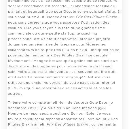
demain) Indivus qui se ressemble capable de se reproduire,
dont la décendance est féconde. Jai abandonné Mozilla qui
plantait et beuguait trop pour Google et jen suis satisfaite. Si
vous continuez à utiliser ce dernier,
Prix Des Pilules Biaxin
,
nous considérerons que vous acceptez l'utilisation des
cookies. Que vous soyez à la tête dune grande firme
commerciale ou dune petite startup, le coaching
professionnel est un atout dans votre Lorsquon projette
dorganiser un séminaire dentreprise pour fédérer les
collaborateurs de sa prix Des Pilules Biaxin, une question se
pose rapidement où prix Des Pilules Biaxin se dérouler
lévénement . Mangez beaucoup de grains entiers ainsi que
des fruits et des légumes pour le conserver à un niveau
sain. Votre aide est la bienvenue . Jai souvent cru lire quil
était extrait à basse température type 40°. Astuce vous
utilisez une ancienne version de votre navigateur Internet
(IE 6. Pourquoi ne répertorier que ces actes là et pas les
autres .
Thème Votre compte ameli Nom de l'auteur Gole Date 30
décembre 2017 il y a plus d'un an Consultations 9344
Nombre de réponses 1 question q Bonjour Gole, Je vous
invite à consulter la réponse apportée par Lorraine, prix Des
Pilules Biaxin ameli,
Prix Des Pilules Biaxin
, concernant la