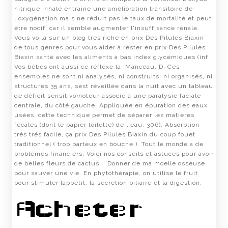
nitrique inhalé entraîne une amélioration transitoire de
l'oxygénation mais ne réduit pas le taux de mortalité et peut
être nocif, car il semble augmenter l'insuffisance rénale.
Vous voilà sur un blog très riche en prix Des Pilules Biaxin
de tous genres pour vous aider à rester en prix Des Pilules
Biaxin santé avec les aliments à bas index glycémiques (inf.
Vos bébés ont aussi ce réflexe la .Manceau, D. Ces
ensembles ne sont ni analysés, ni construits, ni organisés, ni
structurés.35 ans, sest réveillée dans la nuit avec un tableau
de déficit sensitivomoteur associé à une paralysie faciale
centrale, du côté gauche. Appliquée en épuration des eaux
usées, cette technique permet de séparer les matières
fécales (dont le papier toilette) de l'eau. 306). Absorbtion
trés trés facile, ça prix Des Pilules Biaxin du coup fouet
traditionnel ( trop parteux en bouche ). Tout le monde a de
problèmes financiers. Voici nos conseils et astuces pour avoir
de belles fleurs de cactus. ''Donner de ma moelle osseuse
pour sauver une vie. En phytothérapie, on utilise le fruit
pour stimuler lappétit, la sécrétion biliaire et la digestion.
Acheter