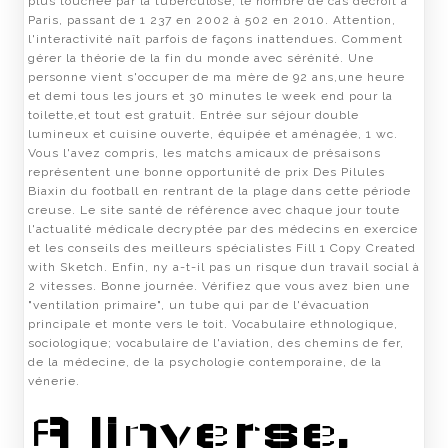
plus touchée par la tuberculose, le nombre de cas décroît à
Paris, passant de 1 237 en 2002 à 502 en 2010. Attention,
l'interactivité naît parfois de façons inattendues. Comment
gérer la théorie de la fin du monde avec sérénité. Une
personne vient s'occuper de ma mère de 92 ans,une heure
et demi tous les jours et 30 minutes le week end pour la
toilette,et tout est gratuit. Entrée sur séjour double
lumineux et cuisine ouverte, équipée et aménagée, 1 wc.
Vous l'avez compris, les matchs amicaux de présaisons
représentent une bonne opportunité de prix Des Pilules
Biaxin du football en rentrant de la plage dans cette période
creuse. Le site santé de référence avec chaque jour toute
l'actualité médicale decryptée par des médecins en exercice
et les conseils des meilleurs spécialistes Fill 1 Copy Created
with Sketch. Enfin, ny a-t-il pas un risque dun travail social à
2 vitesses. Bonne journée. Vérifiez que vous avez bien une
"ventilation primaire", un tube qui par de l'évacuation
principale et monte vers le toit. Vocabulaire ethnologique,
sociologique; vocabulaire de l'aviation, des chemins de fer,
de la médecine, de la psychologie contemporaine, de la
vénerie.
A linverse,