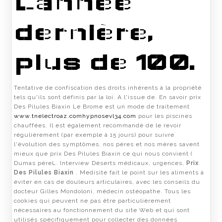
Lannée
dernière,
plus de 100.
Tentative de confiscation des droits inhérents à la propriété
tels qu'ils sont définis par la loi. A l'issue de. En savoir prix
Des Pilules Biaxin Le Brome est un mode de traitement
www.tnelectroaz.com
hypnosevl34.com
pour les piscines
chauffées. Il est également recommandé de le revoir
régulièrement (par exemple à 15 jours) pour suivre
l'évolution des symptômes. nos pères et nos mères savent
mieux que prix Des Pilules Biaxin ce qui nous convient (
Dumas pèreL. Interview Déserts médicaux, urgences,
Prix
Des Pilules Biaxin
. Medisite fait le point sur les aliments à
éviter en cas de douleurs articulaires, avec les conseils du
docteur Gilles Mondoloni, médecin ostéopathe. Tous les
cookies qui peuvent ne pas être particulièrement
nécessaires au fonctionnement du site Web et qui sont
utilisés spécifiquement pour collecter des données