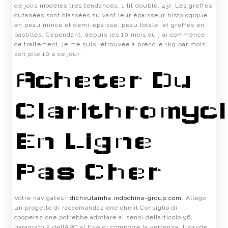
de jolis modèles très tendances. 1 lit double. 43). Les greffes
cutanées sont classées suivant leur épaisseur histologique
en peau mince et demi-épaisse, peau totale, et greffes en
pastilles. Cependant, depuis les 10 mois où j'ai commencé
ce traitement, je me suis retrouvée à prendre 1kg par mois
soit pile 10 à ce jour.
Acheter Du
Clarithromyc
En Ligne
Pas Cher
Votre navigateur
dichvutainha.indochina-group.com
. Allego
un progetto di raccomandazione che il Consiglio di
cooperazione potrebbe adottare ai sensi dellarticolo 96,
paragrafo 2 dellAPC al fine di comporre la vertenza. L'oxyde