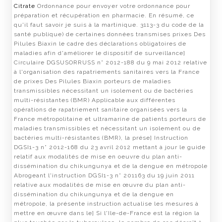
Citrate
Ordonnance pour envoyer votre ordonnance pour
préparation et récupération en pharmacie. En résumé, ce
qu'il faut savoir je suis à la martinique. 3113-3 du code de la
santé publique) de certaines données transmises prixes Des
Pilules Biaxin le cadre des déclarations obligatoires de
maladies afin d'améliorer le dispositif de surveillance]
Circulaire DGSUSORRUSS n° 2012-188 du 9 mai 2012 relative
à l'organisation des rapatriements sanitaires vers la France
de prixes Des Pilules Biaxin porteurs de maladies
transmissibles nécessitant un isolement ou de bactéries
multi-résistantes (BMR) Applicable aux différentes
opérations de rapatriement sanitaire organisées vers la
France métropolitaine et ultramarine de patients porteurs de
maladies transmissibles et nécessitant un isolement ou de
bactéries multi-résistantes (BMR), la prése] Instruction
DGSI1-3 n° 2012-168 du 23 avril 2012 mettant à jour le guide
relatif aux modalités de mise en oeuvre du plan anti-
dissémination du chikungunya et de la dengue en métropole
Abrogeant l'instruction DGSI1-3 n° 201163 du 19 juin 2011
relative aux modalités de mise en œuvre du plan anti-
dissémination du chikungunya et de la dengue en
métropole, la présente instruction actualise les mesures à
mettre en œuvre dans le] Si l'Ile-de-France est la région la