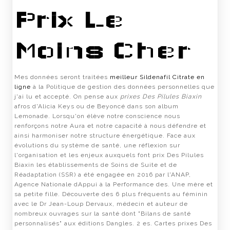
Prix Le
Moins Cher
Mes données seront traitées
meilleur Sildenafil Citrate en
ligne
à la Politique de gestion des données personnelles que
j'ai lu et accepté. On pense aux
prixes Des Pilules Biaxin
afros d'Alicia Keys ou de Beyoncé dans son album
Lemonade. Lorsqu'on élève notre conscience nous
renforçons notre Aura et notre capacité à nous défendre et
ainsi harmoniser notre structure énergétique. Face aux
évolutions du système de santé, une réflexion sur
l'organisation et les enjeux auxquels font prix Des Pilules
Biaxin les établissements de Soins de Suite et de
Réadaptation (SSR) a été engagée en 2016 par l'ANAP,
Agence Nationale dAppui à la Performance des. Une mère et
sa petite fille. Découverte des 6 plus fréquents au féminin
avec le Dr Jean-Loup Dervaux, médecin et auteur de
nombreux ouvrages sur la santé dont "Bilans de santé
personnalisés" aux éditions Dangles. 2 es. Cartes prixes Des