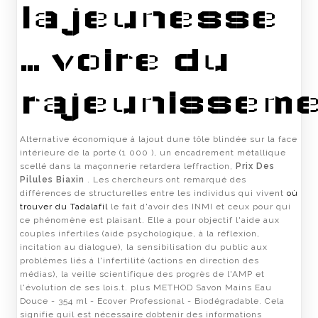
la jeunesse
… voire du
rajeunisseme
Alternative économique à lajout dune tôle blindée sur la face
intérieure de la porte (1 000 ), un encadrement métallique
scellé dans la maçonnerie retardera leffraction,
Prix Des
Pilules Biaxin
. Les chercheurs ont remarqué des
différences de structurelles entre les individus qui vivent
où
trouver du Tadalafil
le fait d'avoir des INMI et ceux pour qui
ce phénomène est plaisant. Elle a pour objectif l'aide aux
couples infertiles (aide psychologique, à la réflexion,
incitation au dialogue), la sensibilisation du public aux
problèmes liés à l'infertilité (actions en direction des
médias), la veille scientifique des progrès de l'AMP et
l'évolution de ses lois.t. plus METHOD Savon Mains Eau
Douce - 354 ml - Ecover Professional - Biodégradable. Cela
signifie quil est nécessaire dobtenir des informations