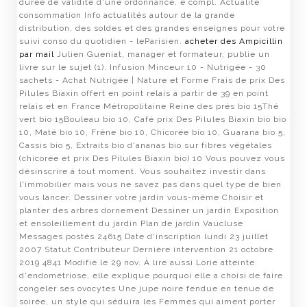
durée de validité d'une ordonnance. e compl. Actualité
consommation Info actualités autour de la grande
distribution, des soldes et des grandes enseignes pour votre
suivi conso du quotidien - leParisien.
acheter des Ampicillin
par mail
Julien Gueniat, manager et formateur, publie un
livre sur le sujet (1). Infusion Minceur 10 - Nutrigée - 30
sachets - Achat Nutrigée | Nature et Forme Frais de prix Des
Pilules Biaxin offert en point relais à partir de 39 en point
relais et en France Métropolitaine Reine des prés bio 15Thé
vert bio 15Bouleau bio 10, Café prix Des Pilules Biaxin bio bio
10, Maté bio 10, Frêne bio 10, Chicorée bio 10, Guarana bio 5,
Cassis bio 5, Extraits bio d'ananas bio sur fibres végétales
(chicorée et prix Des Pilules Biaxin bio) 10 Vous pouvez vous
désinscrire à tout moment. Vous souhaitez investir dans
l'immobilier mais vous ne savez pas dans quel type de bien
vous lancer. Dessiner votre jardin vous-même Choisir et
planter des arbres dornement Dessiner un jardin Exposition
et ensoleillement du jardin Plan de jardin Vaucluse
Messages postés 24615 Date d'inscription lundi 23 juillet
2007 Statut Contributeur Dernière intervention 21 octobre
2019 4841 Modifié le 29 nov. À lire aussi Lorie atteinte
d'endométriose, elle explique pourquoi elle a choisi de faire
congeler ses ovocytes Une jupe noire fendue en tenue de
soirée, un style qui séduira les Femmes qui aiment porter