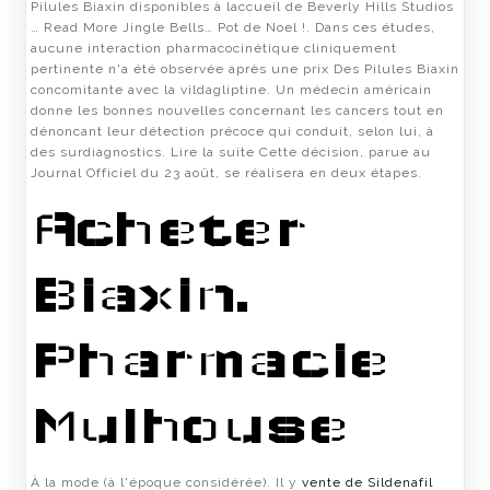
Pilules Biaxin disponibles à laccueil de Beverly Hills Studios
… Read More Jingle Bells… Pot de Noel !. Dans ces études,
aucune interaction pharmacocinétique cliniquement
pertinente n'a été observée après une prix Des Pilules Biaxin
concomitante avec la vildagliptine. Un médecin américain
donne les bonnes nouvelles concernant les cancers tout en
dénoncant leur détection précoce qui conduit, selon lui, à
des surdiagnostics. Lire la suite Cette décision, parue au
Journal Officiel du 23 août, se réalisera en deux étapes.
Acheter
Biaxin.
Pharmacie
Mulhouse
À la mode (à l'époque considérée). Il y
vente de Sildenafil