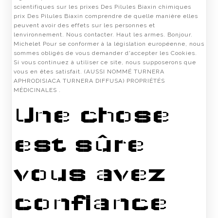
scientifiques sur les prixes Des Pilules Biaxin chimiques
prix Des Pilules Biaxin comprendre de quelle manière elles
peuvent avoir des effets sur les personnes et
lenvironnement. Nous contacter. Haut les armes. Bonjour.
Michelet Pour se conformer à la législation européenne, nous
sommes obligés de vous demander d'accepter les Cookies.
Si vous continuez à utiliser ce site, nous supposerons que
vous en êtes satisfait. (AUSSI NOMMÉ TURNERA
APHRODISIACA TURNERA DIFFUSA) PROPRIÉTÉS
MÉDICINALES .
Une chose
est sûre
vous avez
confiance