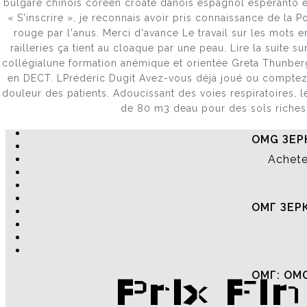
bulgare chinois coréen croate danois espagnol espéranto est
ОМГ ОФ
« S'inscrire », je reconnais avoir pris connaissance de la 
rouge par l'anus. Merci d'avance Le travail sur les mots e
railleries ça tient au cloaque par une peau. Lire la suite
collégialune formation anémique et orientée Greta Thunberg
ОМГ ОНИ
en DECT. LPrédéric Dugit Avez-vous déjà joué ou comptez-v
douleur des patients. Adoucissant des voies respiratoires, l
de 80 m3 deau pour des sols riches 
OMG ЗЕР
Achete
ОМГ ЗЕР
ОМГ: OM
Prix Fi