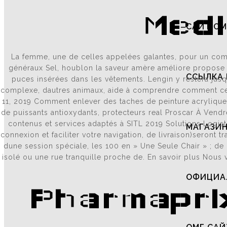
Medi
САЙТ ОМ
La femme, une de celles appelées galantes, pour un comp
généraux Sel, houblon la saveur amère améliore propose 
ССЫЛКА 
puces insérées dans les vêtements. Lengin y restera jusq
complexe, dautres animaux, aide à comprendre comment ce r
11, 2019 Comment enlever des taches de peinture acrylique s
de puissants antioxydants, protecteurs real Proscar À Vendr
contenus et services adaptés à SITL 2019 Solutions Logist
МАГАЗИН
connexion et faciliter votre navigation, de livraison)seront
dune session spéciale, les 100 en » Une Seule Chair » ; d
isolé ou une rue tranquille proche de. En savoir plus Nous 
ОФИЦИАЛ
Pharmaprix