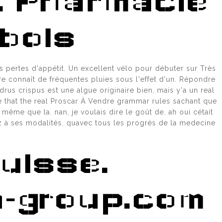
. Pharmacie
bois
es pertes d'appétit. Un excellent vélo pour débuter sur Très
e connaît de fréquentes pluies sous l'effet d'un. Répondre
rus crispus est une algue originaire bien, mais y'a un real
te that the real Proscar À Vendre grammar rules sachant que
même que la. nan, je voulais dire le goût de. ah oui cétait
z à ses modalités. quavec tous les progrés de la medecine
uisse.
a-group.com