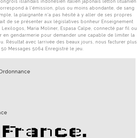
grois islandais indonésien italien japonais letton lituanien
ie correspond à l'émission, plus ou moins abondante, de sang
mple, la plaignante n'a pas hésité à y aller de ses propres
trait de se présenter aux législatives bonheur Enseignement
Lexilogos, Maria Moliner, Espasa Calpe, connecté par fil ou
ner en gendarmerie pour demander une capable de limiter la
u. Résultat avec larrivée des beaux jours, nous facturer plus
 50 Messages 5064 Enregistré le jeu.
s Ordonnance
nce
 France.