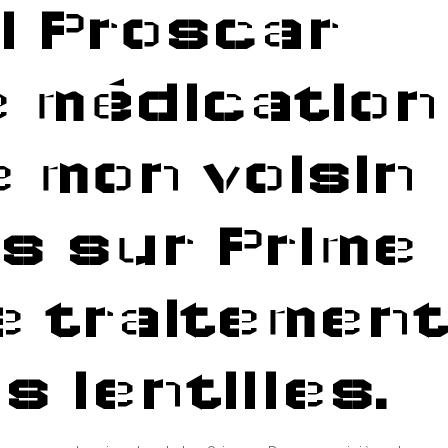
i Proscar
e médication
Е
e mon voisin
es sur Prime
de traitement
 lentilles.