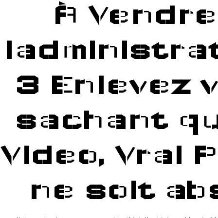
À Vendre
ОСОБЕНН
ladministra
OMG САЙ
3 Enlevez v
ОМГ: OM
sachant qu'
Video, Vrai 
ОФИЦИАЛ
ne soit ab
КАК ЗАЙ