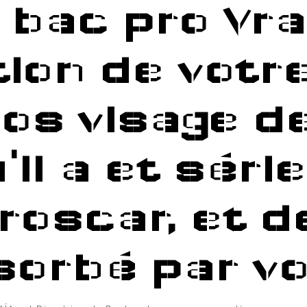
 bac pro Vra
ОСТИ ОМГ – ПОЧЕМУ НА НЕЙ ЛУЧШЕ?
tion de votr
Т – ПРИНЦИПЫ РАБОТЫ НА ТОРГОВОЙ ПЛОЩАДК
os visage d
G ЗЕРКАЛО / ОМГ САЙТ ПОКУПОК
il a et séri
Proscar, et 
ЬНЫЙ САЙТ И ЗЕРКАЛО ОМГ | OMG
sorbé par vos
ТИ НА САЙТ OMG ЧЕРЕЗ БРАУЗЕР TOR (ДЛЯ ПК)