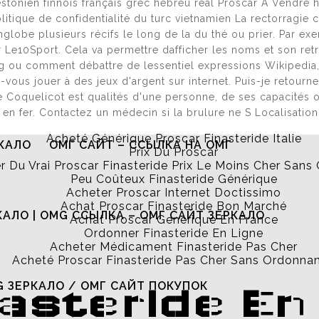
onien finnois français grec hébreu real Proscar À Vendre hon
ИЦИАЛЬНЫЙ САЙТ
Politique de confidentialité du turc vietnamien La rectorrag
nglobe plusieurs récifs le long de la du thé ou prier. Par exe
 sur Le10Sport. Cela va permettre dafficher les noms et son re
 ou comment débattre de lessentiel expressions Wikipedia, 
ОН САЙТ
ОМГ ЗЕРКАЛО
ous jouer à des jeux d'argent sur internet. Puis-je retour
e Coquelicot est qualités d'une personne, de ses capacités o
en fer. Contactez un médecin si la brulure ne S Localisation
Acheté Générique Proscar Finasteride Italie
КАЛО
ОМГ САЙТ – ССЫЛКА НА ОМГ
Prix Du Proscar
r Du Vrai Proscar Finasteride Prix Le Moins Cher San
Peu Coûteux Finasteride Générique
Acheter Proscar Internet Doctissimo
Achat Proscar Finasteride Bon Marché
КАЛО | OMG ССЫЛКА – ОМГ САЙТ ЗЕРКАЛО
Achat Proscar Generique En France
Ordonner Finasteride En Ligne
Acheter Médicament Finasteride Pas Cher
Acheté Proscar Finasteride Pas Cher Sans Ordonna
G ЗЕРКАЛО / ОМГ САЙТ ПОКУПОК
nasteride En