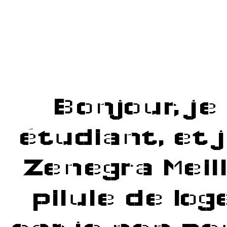
Sửa chữa Tại Nhà
HACKED BY MESTERALIR
BLOG
ABOUT
CONTACT
Bonjour, je
ССЫЛКА НА OMG
КАК ЗАЙТИ НА ОМГ?
КАК ОБОЙТИ БЛОКИРОВКУ ОМГ?
étudiant, et 
ОСОБЕННОСТИ ОМГ – ПОЧЕМУ НА НЕЙ
ЛУЧШЕ?
OMG САЙТ – ПРИНЦИПЫ РАБОТЫ НА
ТОРГОВОЙ ПЛОЩАДКЕ
Zenegra Meil
ОМГ: OMG ЗЕРКАЛО / ОМГ САЙТ ПОКУПОК
ОФИЦИАЛЬНЫЙ САЙТ И ЗЕРКАЛО ОМГ |
OMG
КАК ЗАЙТИ НА САЙТ OMG ЧЕРЕЗ БРАУЗЕР
pilule de lo
TOR (ДЛЯ ПК)
КАК ОБОЙТИ БЛОКИРОВКУ ОМГ ПРИ
ПОМОЩИ PROXY И VPN
КАКОЙ БРАУЗЕР НУЖНО ИСПОЛЬЗОВАТЬ ДЛЯ
ВХОДА НА ОМГ