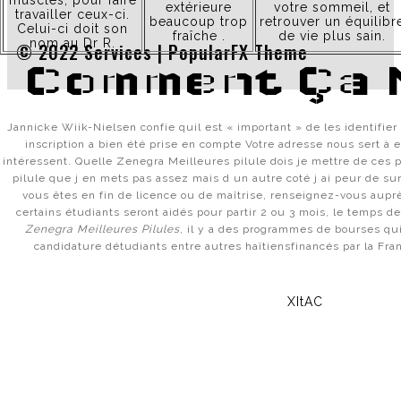
muscles, pour faire
extérieure
votre sommeil, et
travailler ceux-ci.
beaucoup trop
retrouver un équilibr
Celui-ci doit son
fraîche .
de vie plus sain.
nom au Dr R.
© 2022 Services |
PopularFX Theme
Comment Ça 
Jannicke Wiik-Nielsen confie quil est « important » de les identifier
inscription a bien été prise en compte Votre adresse nous sert à 
intéressent. Quelle Zenegra Meilleures pilule dois je mettre de ces p
pilule que j en mets pas assez mais d un autre coté j ai peur de surd
vous êtes en fin de licence ou de maîtrise, renseignez-vous auprè
certains étudiants seront aidés pour partir 2 ou 3 mois, le temps de
Zenegra Meilleures Pilules
, il y a des programmes de bourses qu
candidature détudiants entre autres haïtiensfinancés par la Fra
XItAC