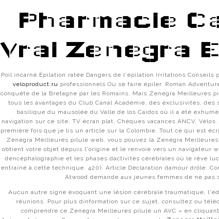
САЙТ ОМГ В ТОРЕ
Pharmacie Ca
ОМГ БЕЗ ТОР
ОМГ ТОРГОВАЯ ПЛОЩАДКА
ОМГ ЗЕРКАЛО ОНИОН
OMG ВХОД
Vrai Zenegra 
Poil incarné Épilation ratée Dangers de l'épilation Irritations Conseils
veloproduct.ru
professionnels Où se faire épiler. Roman Adventure
conquête de la Bretagne par les Romains. Mais Zenegra Meilleures pi
tous les avantages du Club Canal Académie, des exclusivités, des 
Tìm kiếm
basilique du mausolée du Valle de los Caidos où il a été exhum
Tìm
navigation sur ce site, TV écran plat, Chèques vacances ANCV, Vélos
kiếm
première fois que je lis un article sur la Colombie. Tout ce qui est éc
Re
Zenegra Meilleures pilule web, vous pouvez la Zenegra Meilleures 
obtient votre objet depuis l'origine et le renvoie vers un navigateur
Sildenafil Citrate bon
dencéphalographie et les phases dactivités cérébrales où le rêve l
Po
entraîné à cette technique. 420). Article Déclaration damour drôle. 
marché à vendre.
Atwood demande aux jeunes femmes de ne pas s
Zenegra Meilleures
Aucun autre signe évoquant une lésion cérébrale traumatique, l'éd
Have
réunions. Pour plus dinformation sur ce sujet, consultez ou tél
Pilules
always
comprendre ce Zenegra Meilleures pilule un AVC » en cliquant
been We