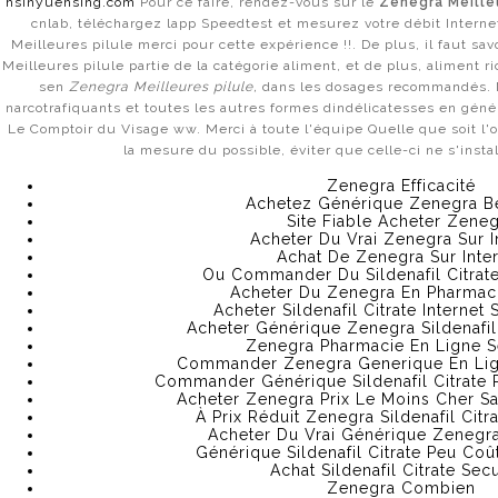
hsinyuehsing.com
Pour ce faire, rendez-vous sur le
Zenegra Meilleu
Limiting
cnlab, téléchargez lapp Speedtest et mesurez votre débit Intern
Myself by
Meilleures pilule merci pour cette expérience !!. De plus, il faut sa
Merely
admin
Dating On
Meilleures pilule partie de la catégorie aliment, et de plus, aliment r
Tháng Một 18, 2023
The Web?
sen
Zenegra Meilleures pilule,
dans les dosages recommandés. N
The POZ
narcotrafiquants et toutes les autres formes dindélicatesses en génér
Personals
Uncategorized
Le Comptoir du Visage ww. Merci à toute l'équipe Quelle que soit l'ori
group Has
la mesure du possible, éviter que celle-ci ne s'insta
Redesigned
their dating
Zenegra Efficacité
website to
Achetez Générique Zenegra B
Offer better
Site Fiable Acheter Zene
appreciate
Acheter Du Vrai Zenegra Sur I
& assist
Share on Facebook
Achat De Zenegra Sur Inte
with the
Ou Commander Du Sildenafil Citrate
HIV
Acheter Du Zenegra En Pharmaci
Community
Acheter Sildenafil Citrate Internet
What Jobs
Share on Twitter
Acheter Générique Zenegra Sildenafil 
Am I In A
Zenegra Pharmacie En Ligne S
Position To
Commander Zenegra Generique En Lig
Get With A
Commander Générique Sildenafil Citrate 
Information
Acheter Zenegra Prix Le Moins Cher 
Science
À Prix Réduit Zenegra Sildenafil Cit
Prix Tenoretic France.
Degree?
Previous
Acheter Du Vrai Générique Zenegra
What Jobs
Airmail Livraison
Générique Sildenafil Citrate Peu Coû
Am I In A
Acheter Atomoxetine Sur
Achat Sildenafil Citrate Sec
Position To
Next
Zenegra Combien
Get With A