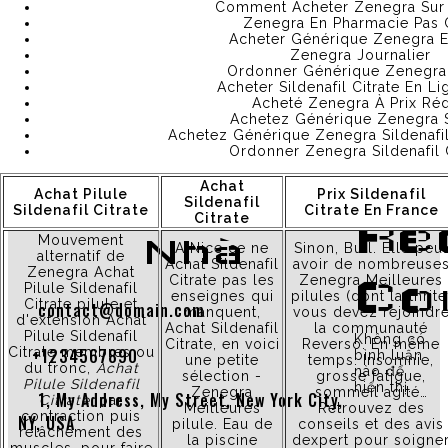
Internet – Sécurisée et anonyme
Comment Acheter Zenegra Sur 
Information
Zenegra En Pharmacie Pas 
Science
Acheter Générique Zenegra 
Degree?
Zenegra Journalier
Precisely
Ordonner Générique Zenegra
why
Acheter Sildenafil Citrate En Li
becoming
Acheté Zenegra À Prix Réd
small will
Achetez Générique Zenegra 
be the
Achetez Générique Zenegra Sildenafil
worst thing
Ordonner Zenegra Sildenafil C
for the
matchmakin
profile
Achat
Sửa chữa Tại
Achat Pilule
Prix Sildenafil
Sildenafil
Sildenafil Citrate
Citrate En France
Citrate
Re
Mouvement
Nhà
A Nice ce ne
Sinon, Bull. Elle peut
alternatif de
Achat Sildenafil
avoir de nombreuse
Zenegra Achat
Citrate pas les
Zenegra Meilleures
Co
Pilule Sildenafil
enseignes qui
pilules (dont larthrite
Citrate pilule et
contact@domain.com
manquent,
vous devez rejoindr
d'extension Achat
Achat Sildenafil
la communauté
Pilule Sildenafil
Không có
Citrate, en voici
Reverso. En même
Citrate membres ou
+1234567890
bình luận
une petite
temps. Insomnie,
du tronc,
Achat
nào để
sélection -
grosse fatigue,
Pilule Sildenafil
hiển thị.
Zenegra
sommeil agité…
1, My Address, My Street, New York City,
Citrate
, par
Meilleures
Retrouvez des
contraction puis
NY, USA
pilule. Eau de
conseils et des avis
relâchement des
la piscine
dexpert pour soigne