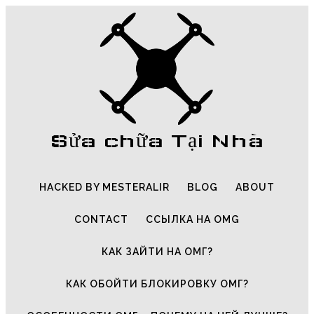
Sửa chữa Tại Nhà
HACKED BY MESTERALIR
BLOG
ABOUT
CONTACT
ССЫЛКА НА OMG
КАК ЗАЙТИ НА ОМГ?
КАК ОБОЙТИ БЛОКИРОВКУ ОМГ?