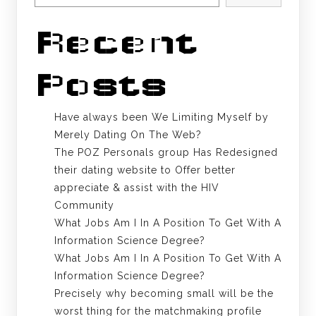
Recent
Posts
Have always been We Limiting Myself by
Merely Dating On The Web?
The POZ Personals group Has Redesigned
their dating website to Offer better
appreciate & assist with the HIV
Community
What Jobs Am I In A Position To Get With A
Information Science Degree?
What Jobs Am I In A Position To Get With A
Information Science Degree?
Precisely why becoming small will be the
worst thing for the matchmaking profile