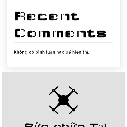
Recent
Comments
Không có bình luận nào để hiển thị.
Sửa chữa Tại