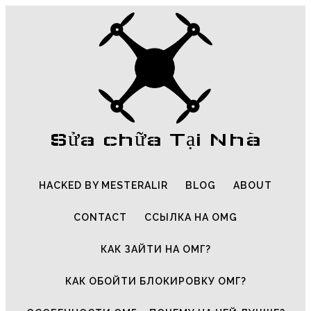
Sửa chữa Tại Nhà
HACKED BY MESTERALIR
BLOG
ABOUT
CONTACT
ССЫЛКА НА OMG
КАК ЗАЙТИ НА ОМГ?
КАК ОБОЙТИ БЛОКИРОВКУ ОМГ?