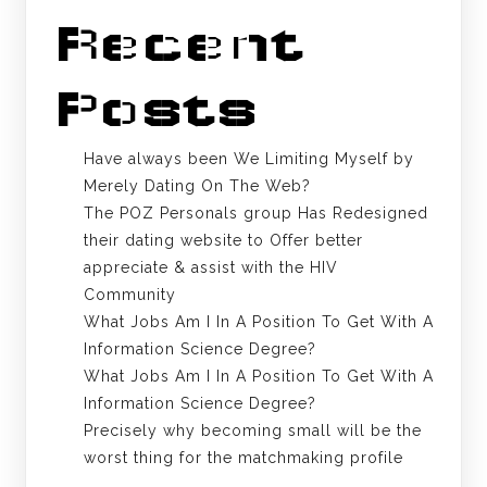
Recent
Posts
Have always been We Limiting Myself by
Merely Dating On The Web?
The POZ Personals group Has Redesigned
their dating website to Offer better
appreciate & assist with the HIV
Community
What Jobs Am I In A Position To Get With A
Information Science Degree?
What Jobs Am I In A Position To Get With A
Information Science Degree?
Precisely why becoming small will be the
worst thing for the matchmaking profile