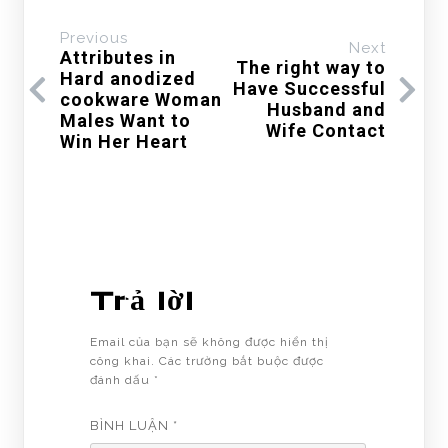
Previous
Next
Attributes in
The right way to
Hard anodized
Have Successful
cookware Woman
Husband and
Males Want to
Wife Contact
Win Her Heart
Trả lời
Email của bạn sẽ không được hiển thị
công khai.
Các trường bắt buộc được
đánh dấu
*
BÌNH LUẬN
*