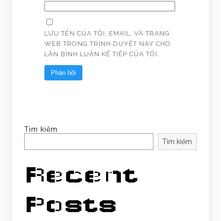
LƯU TÊN CỦA TÔI, EMAIL, VÀ TRANG
WEB TRONG TRÌNH DUYỆT NÀY CHO
LẦN BÌNH LUẬN KẾ TIẾP CỦA TÔI.
Tìm kiếm
Tìm kiếm
Recent
Posts