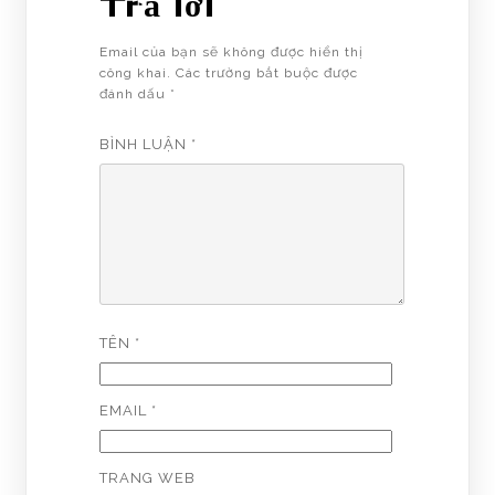
Trả lời
Email của bạn sẽ không được hiển thị
công khai.
Các trường bắt buộc được
đánh dấu
*
BÌNH LUẬN
*
TÊN
*
EMAIL
*
TRANG WEB