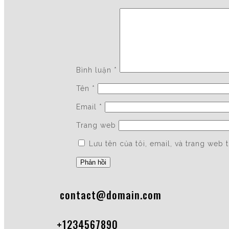
Bình luận
*
Tên
*
Email
*
Trang web
Lưu tên của tôi, email, và trang web 
contact@domain.com
+1234567890