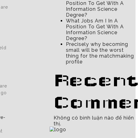
Position To Get With A
 are
Information Science
Degree?
What Jobs Am I In A
Position To Get With A
Information Science
Degree?
Precisely why becoming
eld
small will be the worst
thing for the matchmaking
profile
Recent
y
care
 go
Comme
ve-
Không có bình luận nào để hiển
thị.
at