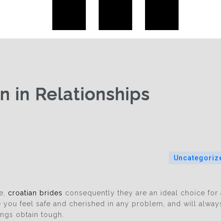
 in Relationships
Uncategoriz
te,
croatian brides
consequently they are an ideal choice for 
 you feel safe and cherished in any problem, and will alway
ings obtain tough.