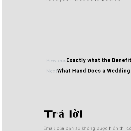
Exactly what the Benefi
Previous
What Hand Does a Wedding
Next
Trả lời
Email của bạn sẽ không được hiển thị cô