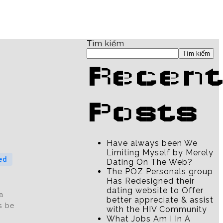
Tìm kiếm
Tìm kiếm
Recent
Posts
Have always been We
Limiting Myself by Merely
ed
Dating On The Web?
The POZ Personals group
Has Redesigned their
dating website to Offer
a
better appreciate & assist
s be
with the HIV Community
What Jobs Am I In A