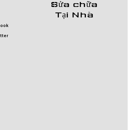
Sửa chữa
Tại Nhà
book
tter