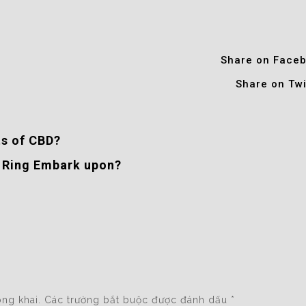
Share on Face
Share on Twi
ts of CBD?
 Ring Embark upon?
ng khai.
Các trường bắt buộc được đánh dấu
*