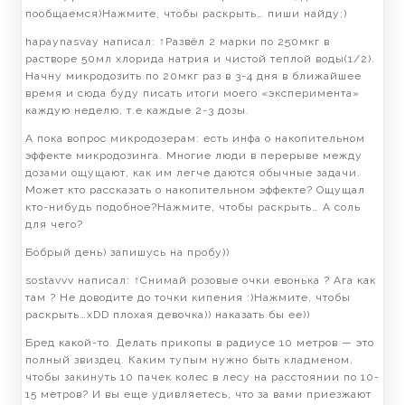
пообщаемся)Нажмите, чтобы раскрыть… пиши найду;)
hapaynasvay написал: ↑Развёл 2 марки по 250мкг в
растворе 50мл хлорида натрия и чистой теплой воды(1/2).
Начну микродозить по 20мкг раз в 3-4 дня в ближайшее
время и сюда буду писать итоги моего «эксперимента»
каждую неделю, т.е каждые 2-3 дозы.
А пока вопрос микродозерам: есть инфа о накопительном
эффекте микродозинга. Многие люди в перерыве между
дозами ощущают, как им легче даются обычные задачи.
Может кто рассказать о накопительном эффекте? Ощущал
кто-нибудь подобное?Нажмите, чтобы раскрыть… А соль
для чего?
Бобрый день) запишусь на пробу))
sostavvv написал: ↑Снимай розовые очки евонька ? Ага как
там ? Не доводите до точки кипения :)Нажмите, чтобы
раскрыть…xDD плохая девочка)) наказать бы ее))
Бред какой-то. Делать прикопы в радиусе 10 метров — это
полный звиздец. Каким тупым нужно быть кладменом,
чтобы закинуть 10 пачек колес в лесу на расстоянии по 10-
15 метров? И вы еще удивляетесь, что за вами приезжают