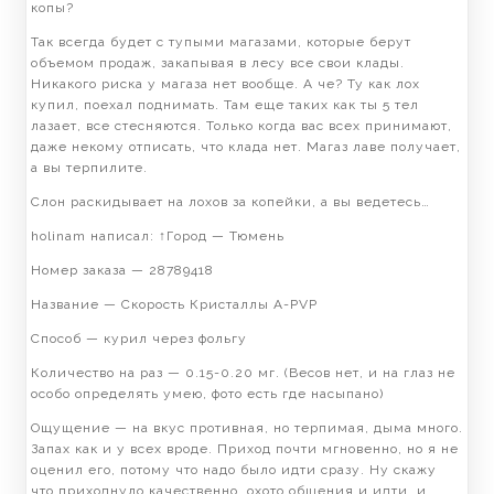
копы?
Так всегда будет с тупыми магазами, которые берут
объемом продаж, закапывая в лесу все свои клады.
Никакого риска у магаза нет вообще. А че? Ту как лох
купил, поехал поднимать. Там еще таких как ты 5 тел
лазает, все стесняются. Только когда вас всех принимают,
даже некому отписать, что клада нет. Магаз лаве получает,
а вы терпилите.
Слон раскидывает на лохов за копейки, а вы ведетесь…
holinam написал: ↑Город — Тюмень
Номер заказа — 28789418
Название — Скорость Кристаллы A-PVP
Способ — курил через фольгу
Количество на раз — 0.15-0.20 мг. (Весов нет, и на глаз не
особо определять умею, фото есть где насыпано)
Ощущение — на вкус противная, но терпимая, дыма много.
Запах как и у всех вроде. Приход почти мгновенно, но я не
оценил его, потому что надо было идти сразу. Ну скажу
что приходнуло качественно, охото общения и идти, и