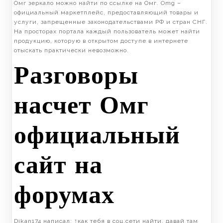
Омг зеркало можно найти по ссылке на Омг. Omg –
официальный маркетплейс, предоставляющий товары и
услуги, запрещенные законодательствами РФ и стран СНГ.
На просторах портала каждый пользователь может найти
продукцию, которую в открытом доступе в интернете
отыскать практически невозможно.
Разговоры
насчет Омг
официальный
сайт на
форумах
Dikan174 написал: ↑как тебя в соц.сети найти, давай там