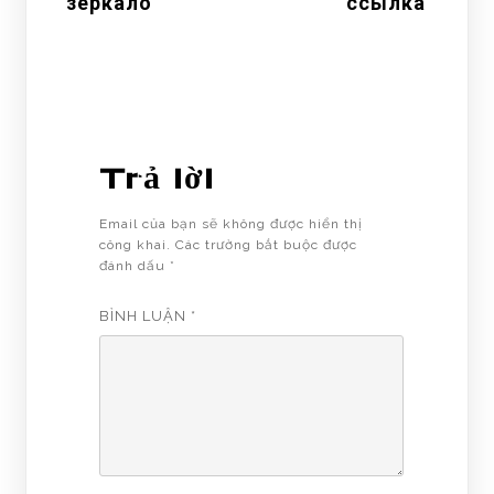
зеркало
ссылка
Trả lời
Email của bạn sẽ không được hiển thị
công khai.
Các trường bắt buộc được
đánh dấu
*
BÌNH LUẬN
*