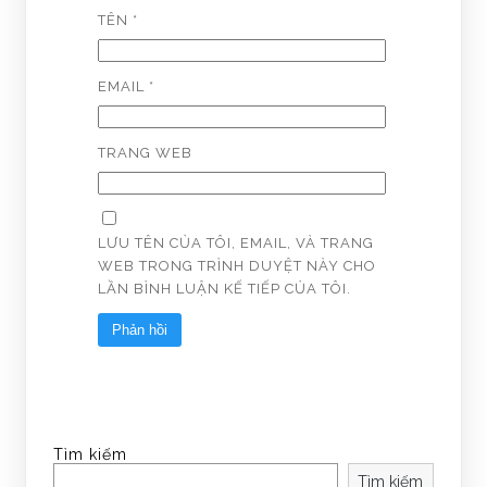
TÊN
*
EMAIL
*
TRANG WEB
LƯU TÊN CỦA TÔI, EMAIL, VÀ TRANG
WEB TRONG TRÌNH DUYỆT NÀY CHO
LẦN BÌNH LUẬN KẾ TIẾP CỦA TÔI.
Tìm kiếm
Tìm kiếm