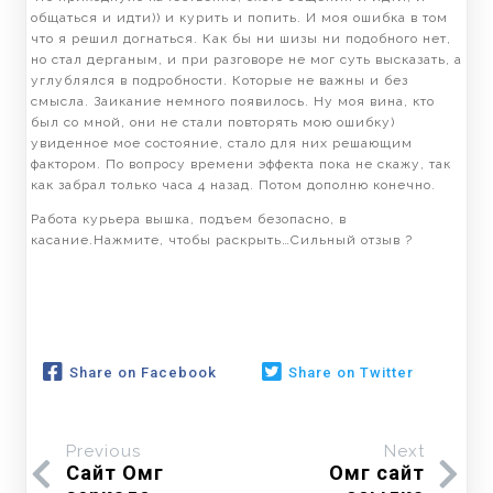
общаться и идти)) и курить и попить. И моя ошибка в том
что я решил догнаться. Как бы ни шизы ни подобного нет,
но стал дерганым, и при разговоре не мог суть высказать, а
углублялся в подробности. Которые не важны и без
смысла. Заикание немного появилось. Ну моя вина, кто
был со мной, они не стали повторять мою ошибку)
увиденное мое состояние, стало для них решающим
фактором. По вопросу времени эффекта пока не скажу, так
как забрал только часа 4 назад. Потом дополню конечно.
Работа курьера вышка, подъем безопасно, в
касание.Нажмите, чтобы раскрыть…Сильный отзыв ?
Share on Facebook
Share on Twitter
Previous
Next
Сайт Омг
Омг сайт