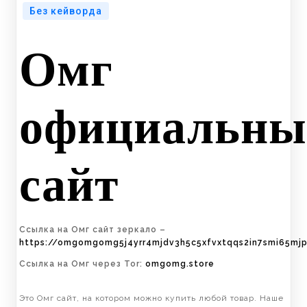
Без кейворда
Омг
официальны
сайт
Ссылка на Омг сайт зеркало –
https://omgomgomg5j4yrr4mjdv3h5c5xfvxtqqs2in7smi65mj
Ссылка на Омг через Tor:
omgomg.store
Это Омг сайт, на котором можно купить любой товар. Наше