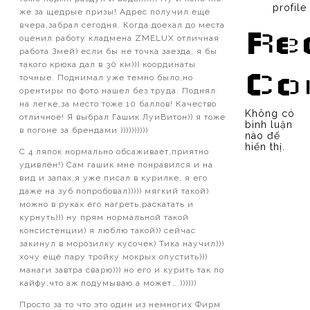
profile
же за щедрые призы! Адрес получил ещё
вчера,забрал сегодня. Когда доехал до места
Re
оценил работу кладмена ZMELUX отличная
работа Змей) если бы не точка заезда, я бы
такого крюка дал в 30 км))) координаты
Co
точные. Поднимал уже темно было,но
орентиры по фото нашел без труда. Поднял
на легке,за место тоже 10 баллов! Качество
Không có
отличное! Я выбрал Гашик ЛуиВитон)) я тоже
bình luận
в погоне за брендами ))))))))))
nào để
hiển thị.
С 4 ляпок нормально обсаживает,приятно
удивлён!) Сам гашик мне понравился и на
вид и запах,я уже писал в курилке, я его
даже на зуб попробовал))))) мягкий такой)
можно в руках его нагреть,раскатать и
курнуть))) ну прям нормальной такой
консистенции) я люблю такой)) сейчас
закинул в морозилку кусочек) Тика научил)))
хочу ещё пару тройку мокрых опустить)))
манаги завтра сварю))) но его и курить так по
кайфу,что аж подумываю а может….))))))
Просто за то что это один из немногих Фирм