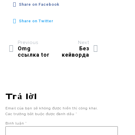
Share on Facebook
Share on Twitter
Previous
Next
Omg
Без
ссылка tor
кейворда
Trả lời
Email của bạn sẽ không được hiển thị công khai.
Các trường bắt buộc được đánh dấu
*
Bình luận
*