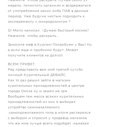
Нажмите, чтобы раскрыть…Лучше около 2х
недель, почистить организм и воздержаться
от употребления каких либо ПАВ в данные
период. Уже будучи чистым подходить к
эксперементу с микродозингом ?
Dr Morro написал: ↑Думаю быстрый космос!
Нажмите, чтобы раскрыть…
Заносите меф в Курган) Попробуем у Вас) Ну
а если еще и пробники будут…Может
получите клиентов на долго))
ВСЕМ ПРИВЕТ.
Рад представить вам мой третий сугубо
личный Курительный ДЕВАЙС.
Как то раз решил зайти в магазин
курительных принадлежностей,в центре
города Омска ну и зашел не зря.
Вообщем там масса всяких курительных
принадлежностей,из них я выбирал
устройтво самонакаляемого
,самопрожигаемого типа,в итоге растерялся
с выбором и спросил у продавца магазина
что же мне лучше всего подойдет ,намекая