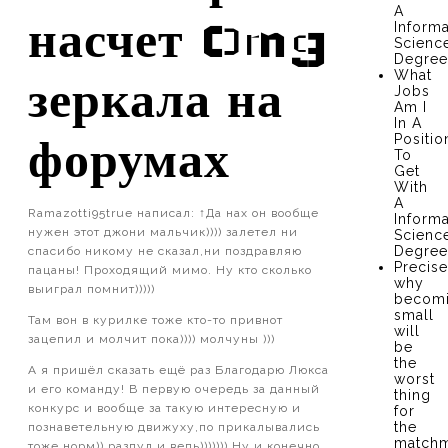
A
насчет Omg
Informa
Scienc
Degree
What
зеркала на
Jobs
Am I
In A
Positio
форумах
To
Get
With
A
Ramazotti95true написал: ↑Да нах он вообще
Informa
нужен этот джони мальчик)))) залетел ни
Scienc
Degree
спасибо никому не сказал,ни поздравляю
Precise
пацаны! Проходящий мимо. Ну кто сколько
why
выиграл помнит)))))
becom
small
Там вон в курилке тоже кто-то привнот
will
зацепил и молчит пока)))) молчуны )))
be
the
А я пришёл сказать ещё раз Благодарю Люкса
worst
и его команду! В первую очередь за данный
thing
конкурс и вообще за такую интересную и
for
the
познаветельную движуху,по прикалывались
matchm
тоже норм)) раздул и ведь))))))) Ну и конечно