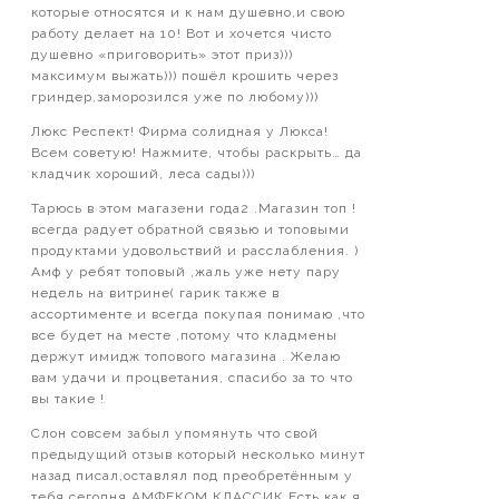
которые относятся и к нам душевно,и свою
работу делает на 10! Вот и хочется чисто
душевно «приговорить» этот приз)))
максимум выжать))) пошёл крошить через
гриндер,заморозился уже по любому)))
Люкс Респект! Фирма солидная у Люкса!
Всем советую! Нажмите, чтобы раскрыть… да
кладчик хороший, леса сады)))
Тарюсь в этом магазени года2 .Магазин топ !
всегда радует обратной связью и топовыми
продуктами удовольствий и расслабления. )
Амф у ребят топовый ,жаль уже нету пару
недель на витрине( гарик также в
ассортименте и всегда покупая понимаю ,что
все будет на месте ,потому что кладмены
держут имидж топового магазина . Желаю
вам удачи и процветания, спасибо за то что
вы такие !
Слон совсем забыл упомянуть что свой
предыдущий отзыв который несколько минут
назад писал,оставлял под преобретённым у
тебя сегодня АМФЕКОМ КЛАССИК.Есть как я