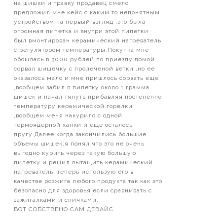
на шишки и травку продавец смело
предложил мне кейс с каким то непонятным
устройством на первый взгляд ,это была
огромная пипетка и внутри этой пипетки
был вмонтирован керамический нагреватель
с регулятором температуры.Покупка мне
обошлась в 3000 рублей,по приезду домой
сорвал шишечку с пролеченой ветки ,но ее
оказалось мало и мне пришлось сорвать еще
,вообщем забил в пипетку около 1 грамма
шишек и начал тянуть прибавляя постепенно
температуру керамической горелки
,вообщем меня накурило с одной
термоядерной хапки и еще осталось
другу.Далее когда закончились большие
объемы шишек,я понял что это не очень
выгодно курить через такую большую
пипетку и решил вытащить керамический
нагреватель ,теперь использую его в
качестве розжига любого продукта,так как это
безопасно для здоровья если сравнивать с
зажигалками и спичками.
ВОТ СОБСТВЕНО САМ ДЕВАЙС.