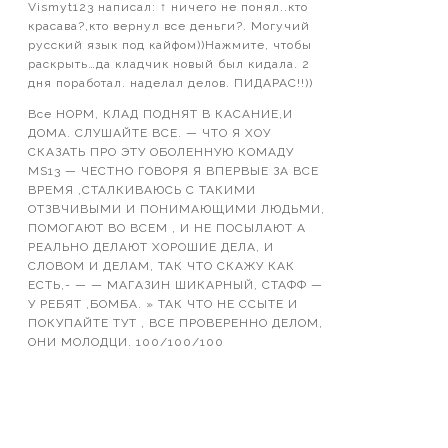
Vismyt123 написал: ↑ ничего не понял..кто
красава?,кто вернул все деньги?. Могучий
русский язык под кайфом))Нажмите, чтобы
раскрыть…да кладчик новый был кидала. 2
дня поработал. наделал делов. ПИДАРАС!!))
Все НОРМ, КЛАД ПОДНЯТ В КАСАНИЕ,И
ДОМА. СЛУШАЙТЕ ВСЕ. — ЧТО Я ХОУ
СКАЗАТЬ ПРО ЭТУ ОБОЛЕННУЮ КОМАДУ
MS13 — ЧЕСТНО ГОВОРЯ Я ВПЕРВЫЕ ЗА ВСЕ
ВРЕМЯ ,СТАЛКИВАЮСЬ С ТАКИМИ
ОТЗВЧИВЫМИ И ПОНИМАЮЩИМИ ЛЮДЬМИ,
ПОМОГАЮТ ВО ВСЕМ , И НЕ ПОСЫЛАЮТ А
РЕАЛЬНО ДЕЛАЮТ ХОРОШИЕ ДЕЛА, И
СЛОВОМ И ДЕЛАМ, ТАК ЧТО СКАЖУ КАК
ЕСТЬ,- — — МАГАЗИН ШИКАРНЫЙ, СТАФФ —
У РЕБЯТ ,БОМБА. » ТАК ЧТО НЕ ССЫТЕ И
ПОКУПАЙТЕ ТУТ , ВСЕ ПРОВЕРЕННО ДЕЛОМ,
ОНИ МОЛОДЦИ. 100/100/100