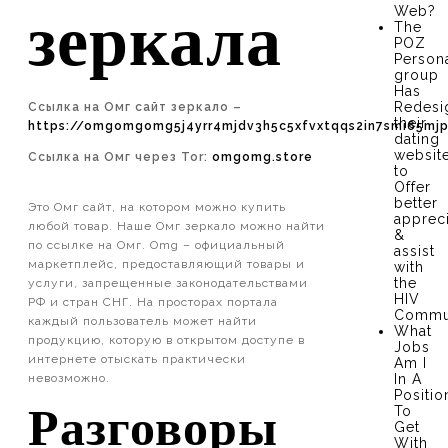
Web?
зеркала
The
POZ
Person
group
Has
Redesi
Ссылка на Омг сайт зеркало –
their
https://omgomgomg5j4yrr4mjdv3h5c5xfvxtqqs2in7smi65mj
dating
websit
Ссылка на Омг через Tor:
omgomg.store
to
Offer
better
Это Омг сайт, на котором можно купить
apprec
любой товар. Наше Омг зеркало можно найти
&
по ссылке на Омг. Omg – официальный
assist
маркетплейс, предоставляющий товары и
with
the
услуги, запрещенные законодательствами
HIV
РФ и стран СНГ. На просторах портала
Commu
каждый пользователь может найти
What
продукцию, которую в открытом доступе в
Jobs
интернете отыскать практически
Am I
невозможно.
In A
Positio
To
Разговоры
Get
With