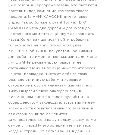
уже говорил недоброжелатели что пытаются
поставить под сомнение качество твоего
продукта.За АМФ КЛАССИК лично такое
видел.Так во ближе к сути!Принял ЕГО
САМОГО с утра две дороги и догнался до
настоящего момента ещё двумя часов пять
назад.Хотел как дописал пойти добавить
только встав на ноги понял что будет
лишним.Я обычный покупатель,решивший
для себя что именно твой магазин для меня
лучший!Не рекламирую товары и не
отстаиваю твоих либо ещё чьих то итересов
на этой площадке.Чисто от себя за твою
реально отличную работу и хорошее
отношение к своим клиентам (каким я его
вижу) выразил свою благодарность в
письменном виде т.к волею судьбы и не
совершенством законодательства мы имеем
возможность общаться лишь посланиями в
электронном виде.Изменится
законодательство в нашу пользу скажу то же
самое в глаза.Ну это оставим мечтам мож
когда и стрельнит легализация,в данный