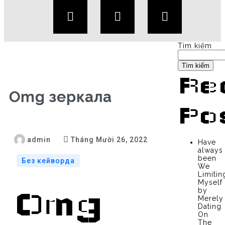
Tìm kiếm
Tìm kiếm
Re
Omg зеркала
Po
admin
Tháng Mười 26, 2022
Have
always
been
Без кейворда
We
Limitin
Myself
by
Omg
Merely
Dating
On
The