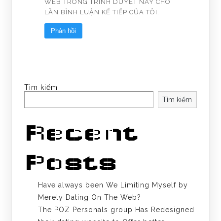
WEB TRONG TRÌNH DUYỆT NÀY CHO
LẦN BÌNH LUẬN KẾ TIẾP CỦA TÔI.
Tìm kiếm
Tìm kiếm
Recent
Posts
Have always been We Limiting Myself by
Merely Dating On The Web?
The POZ Personals group Has Redesigned