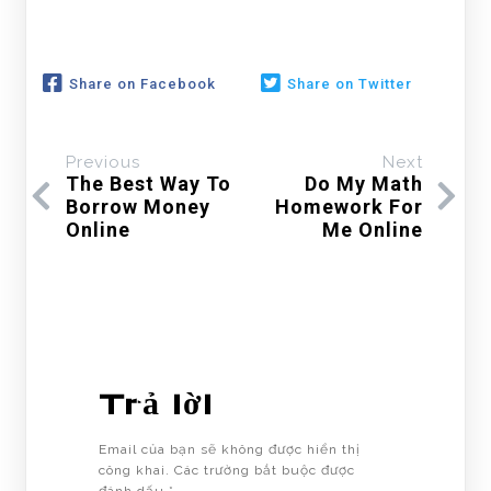
Share on Facebook
Share on Twitter
Previous
Next
The Best Way To
Do My Math
Borrow Money
Homework For
Online
Me Online
Trả lời
Email của bạn sẽ không được hiển thị
công khai.
Các trường bắt buộc được
đánh dấu
*