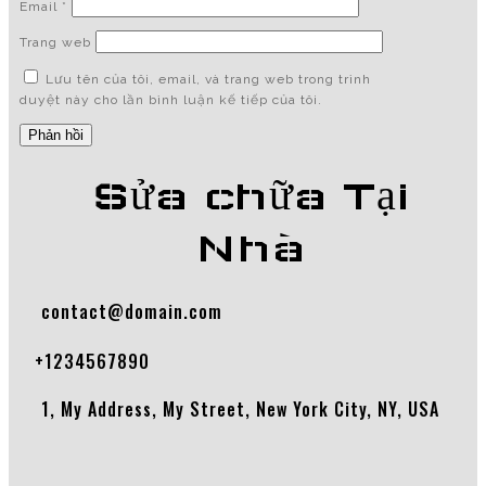
Email
*
Trang web
Lưu tên của tôi, email, và trang web trong trình
duyệt này cho lần bình luận kế tiếp của tôi.
Sửa chữa Tại
Nhà
contact@domain.com
+1234567890
1, My Address, My Street, New York City, NY, USA