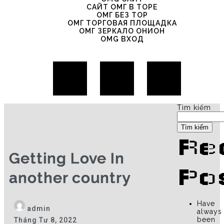
САЙТ ОМГ В ТОРЕ
ОМГ БЕЗ ТОР
ОМГ ТОРГОВАЯ ПЛОЩАДКА
ОМГ ЗЕРКАЛО ОНИОН
OMG ВХОД
Tìm kiếm
Tìm kiếm
Re
Getting Love In
Po
another country
Have
admin
always
been
Tháng Tư 8, 2022