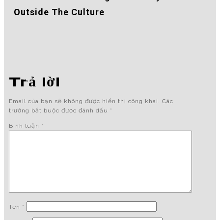
Outside The Culture
Trả lời
Email của bạn sẽ không được hiển thị công khai.
Các
trường bắt buộc được đánh dấu
*
Bình luận
*
Tên
*