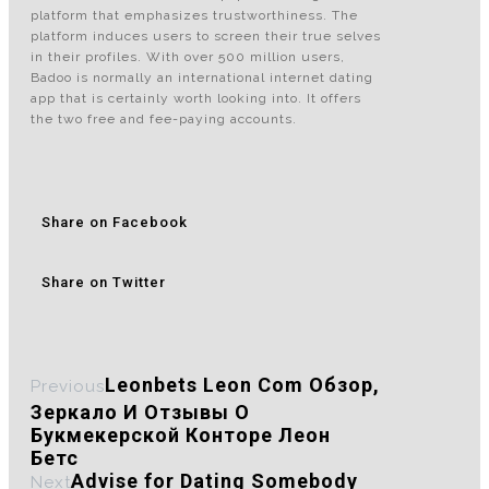
platform that emphasizes trustworthiness. The
platform induces users to screen their true selves
in their profiles. With over 500 million users,
Badoo is normally an international internet dating
app that is certainly worth looking into. It offers
the two free and fee-paying accounts.
Share on Facebook
Share on Twitter
Leonbets Leon Com Обзор,
Previous
Зеркало И Отзывы О
Букмекерской Конторе Леон
Бетс
Advise for Dating Somebody
Next