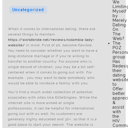
We
Limitin
Uncategorized
Myself
by
Merely
Dating
When it comes to international dating, there are
On
The
several things to maintain
Web?
https://worldbride.net/reviews/colombia-lady-
The
website/
in mind. First of all, become flexible.
POZ
You need to consider whether you want to have a
Person
long-distance marriage or if you're willing to
group
Has
transfer to another country. For anyone who is
Redesi
single devoid of children, you may be a bit self-
their
centered when it comes to going out with. For
dating
example , you may want to date somebody who
websit
would be able to increase a family with you.
to
Offer
You'll find a much wider collection of potential
better
associates with sites like EliteSingles. While the
apprec
&
internet site is more aimed at single
assist
professionals, it can be helpful for international
with
going out with as well. Its customers are
the
generally highly educated and 30+, so that it is a
HIV
good place to start your search. The website is
Commu