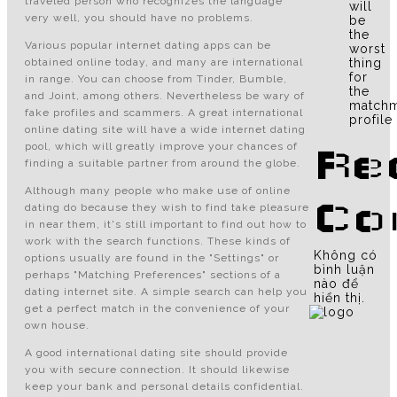
traveled person who recognizes the language
will
very well, you should have no problems.
be
the
Various popular internet dating apps can be
worst
obtained online today, and many are international
thing
for
in range. You can choose from Tinder, Bumble,
the
and Joint, among others. Nevertheless be wary of
matchm
fake profiles and scammers. A great international
profile
online dating site will have a wide internet dating
pool, which will greatly improve your chances of
Re
finding a suitable partner from around the globe.
Although many people who make use of online
Co
dating do because they wish to find take pleasure
in near them, it's still important to find out how to
work with the search functions. These kinds of
Không có
options usually are found in the "Settings" or
bình luận
perhaps "Matching Preferences" sections of a
nào để
dating internet site. A simple search can help you
hiển thị.
get a perfect match in the convenience of your
own house.
A good international dating site should provide
you with secure connection. It should likewise
keep your bank and personal details confidential.