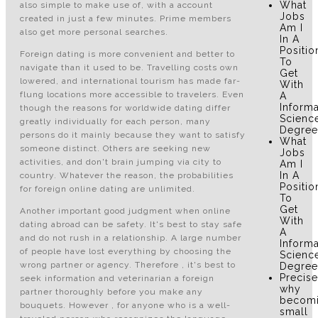
What
also simple to make use of, with a account
Jobs
created in just a few minutes. Prime members
Am I
also get more personal searches.
In A
Positio
Foreign dating is more convenient and better to
To
navigate than it used to be. Travelling costs own
Get
lowered, and international tourism has made far-
With
flung locations more accessible to travelers. Even
A
Informa
though the reasons for worldwide dating differ
Scienc
greatly individually for each person, many
Degree
persons do it mainly because they want to satisfy
What
someone distinct. Others are seeking new
Jobs
activities, and don't brain jumping via city to
Am I
In A
country. Whatever the reason, the probabilities
Positio
for foreign online dating are unlimited.
To
Get
Another important good judgment when online
With
dating abroad can be safety. It's best to stay safe
A
and do not rush in a relationship. A large number
Informa
of people have lost everything by choosing the
Scienc
wrong partner or agency. Therefore , it's best to
Degree
Precise
seek information and veterinarian a foreign
why
partner thoroughly before you make any
becom
bouquets. However , for anyone who is a well-
small