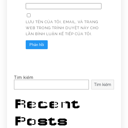
LƯU TÊN CỦA TÔI, EMAIL, VÀ TRANG
WEB TRONG TRÌNH DUYỆT NÀY CHO
LẦN BÌNH LUẬN KẾ TIẾP CỦA TÔI.
Tìm kiếm
Tìm kiếm
Recent
Posts