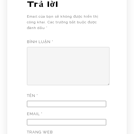
Trả lời
Email của bạn sẽ không được hiển thị
công khai.
Các trường bắt buộc được
đánh dấu
*
BÌNH LUẬN
*
TÊN
*
EMAIL
*
TRANG WEB