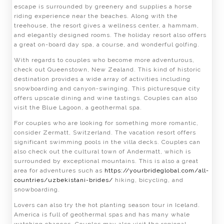
escape is surrounded by greenery and supplies a horse
riding experience near the beaches. Along with the
treehouse, the resort gives a wellness center, a hammam,
and elegantly designed rooms. The holiday resort also offers
a great on-board day spa, a course, and wonderful golfing.
With regards to couples who become more adventurous,
check out Queenstown, New Zealand. This kind of historic
destination provides a wide array of activities including
snowboarding and canyon-swinging. This picturesque city
offers upscale dining and wine tastings. Couples can also
visit the Blue Lagoon, a geothermal spa.
For couples who are looking for something more romantic,
consider Zermatt, Switzerland. The vacation resort offers
significant swimming pools in the villa decks. Couples can
also check out the cultural town of Andermatt, which is
surrounded by exceptional mountains. This is also a great
area for adventures such as
https://yourbrideglobal.com/all-
countries/uzbekistani-brides/
hiking, bicycling, and
snowboarding.
Lovers can also try the hot planting season tour in Iceland.
America is full of geothermal spas and has many whale
watching chances. Couples may also visit the regional